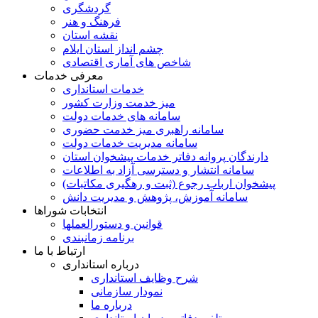
گردشگری
فرهنگ و هنر
نقشه استان
چشم انداز استان ایلام
شاخص های آماری اقتصادی
معرفی خدمات
خدمات استانداری
میز خدمت وزارت کشور
سامانه های خدمات دولت
سامانه راهبری میز خدمت حضوری
سامانه مدیریت خدمات دولت
دارندگان پروانه دفاتر خدمات پیشخوان استان
سامانه انتشار و دسترسی آزاد به اطلاعات
پیشخوان ارباب رجوع (ثبت و رهگیری مکاتبات)
سامانه آموزش، پژوهش و مدیریت دانش
انتخابات شوراها
قوانین و دستورالعملها
برنامه زمانبندی
ارتباط با ما
درباره استانداری
شرح وظایف استانداری
نمودار سازمانی
درباره ما