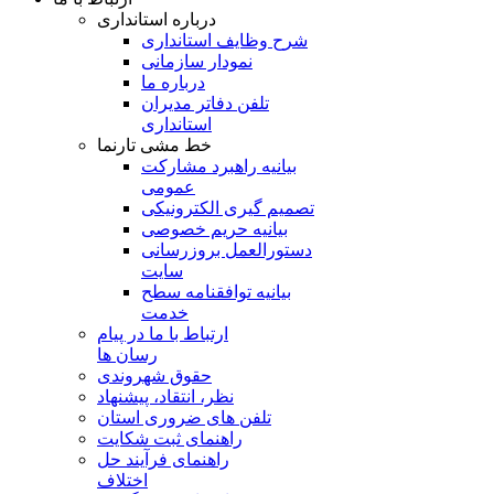
درباره استانداری
شرح وظایف استانداری
نمودار سازمانی
درباره ما
تلفن دفاتر مدیران
استانداری
خط مشی تارنما
بیانیه راهبرد مشارکت
عمومی
تصمیم گیری الکترونیکی
بیانیه حریم خصوصی
دستورالعمل بروزرسانی
سایت
بیانیه توافقنامه سطح
خدمت
ارتباط با ما در پیام
رسان ها
حقوق شهروندی
نظر، انتقاد، پیشنهاد
تلفن های ضروری استان
راهنمای ثبت شکایت
راهنمای فرآیند حل
اختلاف