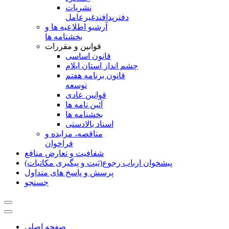
نشريات
دفترپدافندغيرعامل
آرشیو اطلاعیه ها و
بخشنامه ها
قوانین و مقررات
قانون اساسی
چشم انداز استان ایلام
قانون برنامه هفتم
توسعه
قوانین عادی
آئین نامه ها
بخشنامه ها
اسناد بالادستی
مناقصه، مزایده و
فراخوان
شفافیت و تعارض منافع
پیشخوان ارباب رجوع(ثبت و پیگیری مکاتبات)
پرسش و پاسخ های متداول
جستجو
صفحه اصلی