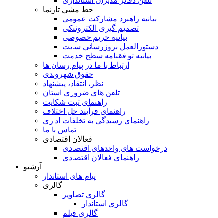
تلفن دفاتر مدیران استانداری
خط مشی تارنما
بیانیه راهبرد مشارکت عمومی
تصمیم گیری الکترونیکی
بیانیه حریم خصوصی
دستورالعمل بروزرسانی سایت
بیانیه توافقنامه سطح خدمت
ارتباط با ما در پیام رسان ها
حقوق شهروندی
نظر، انتقاد، پیشنهاد
تلفن های ضروری استان
راهنمای ثبت شکایت
راهنمای فرآیند حل اختلاف
راهنمای رسیدگی به تخلفات اداری
تماس با ما
فعالان اقتصادی
درخواست های واحدهای اقتصادی
راهنمای فعالان اقتصادی
آرشیو
پیام های استاندار
گالری
گالری تصاویر
گالری استاندار
گالری فیلم