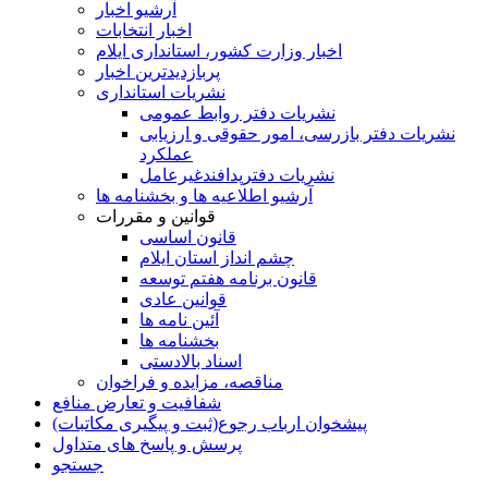
آرشیو اخبار
اخبار انتخابات
اخبار وزارت کشور، استانداری ایلام
پربازدیدترین اخبار
نشریات استانداری
نشریات دفتر روابط عمومی
نشريات دفتر بازرسی، امور حقوقی و ارزيابی
عملکرد
نشريات دفترپدافندغيرعامل
آرشیو اطلاعیه ها و بخشنامه ها
قوانین و مقررات
قانون اساسی
چشم انداز استان ایلام
قانون برنامه هفتم توسعه
قوانین عادی
آئین نامه ها
بخشنامه ها
اسناد بالادستی
مناقصه، مزایده و فراخوان
شفافیت و تعارض منافع
پیشخوان ارباب رجوع(ثبت و پیگیری مکاتبات)
پرسش و پاسخ های متداول
جستجو