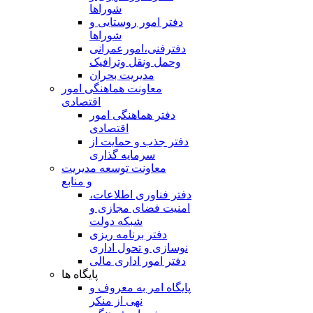
شوراها
دفتر امور روستایی و
شوراها
دفترفنی،امورعمرانی
وحمل ونقل وترافيک
مدیریت بحران
معاونت هماهنگی امور
اقتصادی
دفتر هماهنگی امور
اقتصادی
دفتر جذب و حمایت از
سرمایه گذاری
معاونت توسعه مدیریت
و منابع
دفتر فناوری اطلاعات،
امنیت فضای مجازی و
شبکه دولت
دفتر برنامه ریزی
نوسازی و تحول اداری
دفتر امور اداری مالی
پایگاه ها
پایگاه امر به معروف و
نهی از منکر