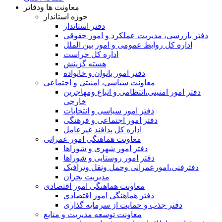
معاونت ها ودفاتر
حوزه استاندار
دفتر استاندار
دفتر بازرسی، مدیریت عملکرد و امور حقوقی
اداره کل روابط عمومی و امور بین الملل
اداره کل حراست
هسته گزینش
دفتر امور بانوان و خانواده
معاونت سیاسی، امنیتی و اجتماعی
دفتر امور امنيتی،انتظامی و اتباع ومهاجرین
خارجی
دفتر امور سیاسی و انتخابات
دفتر امور اجتماعی و فرهنگی
اداره کل پدافند غیرعامل
معاونت هماهنگی امور عمرانی
دفتر امور شهری و شوراها
دفتر امور روستایی و شوراها
دفترفنی،امورعمرانی وحمل ونقل وترافيک
مدیریت بحران
معاونت هماهنگی امور اقتصادی
دفتر هماهنگی امور اقتصادی
دفتر جذب و حمایت از سرمایه گذاری
معاونت توسعه مدیریت و منابع