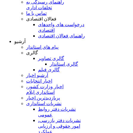
راهنمای رسیدگی به
تخلفات اداری
تماس با ما
فعالان اقتصادی
درخواست های واحدهای
اقتصادی
راهنمای فعالان اقتصادی
آرشیو
پیام های استاندار
گالری
گالری تصاویر
گالری استاندار
گالری فیلم
آرشیو اخبار
اخبار انتخابات
اخبار وزارت کشور،
استانداری ایلام
پربازدیدترین اخبار
نشریات استانداری
نشریات دفتر روابط
عمومی
نشريات دفتر بازرسی،
امور حقوقی و ارزيابی
عملکرد