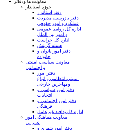
معاونت ها ودفاتر
حوزه استاندار
دفتر استاندار
دفتر بازرسی، مدیریت
عملکرد و امور حقوقی
اداره کل روابط عمومی
و امور بین الملل
اداره کل حراست
هسته گزینش
دفتر امور بانوان و
خانواده
معاونت سیاسی، امنیتی
و اجتماعی
دفتر امور
امنيتی،انتظامی و اتباع
ومهاجرین خارجی
دفتر امور سیاسی و
انتخابات
دفتر امور اجتماعی و
فرهنگی
اداره کل پدافند غیرعامل
معاونت هماهنگی امور
عمرانی
دفتر امور شهری و