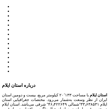
پرتال امام خمینی (ره)
دفتر مقام معظم رهبری
ریاست ‌جمهوری اسلامی ایران
وزارت کشور
معاون اول رییس جمهور
مجمع تشخیص مصلحت نظام
سامانه ملی انتشارودسترسی آزادبه اطلاعات
معاونت امور زنان و خانواده
میز خدمت الکترونیک وزارت کشور
سامانه تدارکات الکترونیکی دولت (ستاد)
سامانه ارتباط مردم و دولت (سامد)
امور اتباع و مهاجرین خارجی وزارت کشور
سازمان شهرداری ها و دهیاری های کشور
پذیرش و جذب امریه
دانلودنرم افزارهوشمند افراد نابینا یا کم‌بینا برای کار با
کامپیوتر
درباره استان ایلام
استان ایلام
با مساحت ۲۰٬۱۳۳ کیلومتر مربع، بیست و دومین استان
ایران از نظر وسعت به‌شمار می‌رود. مختصات جغرافیایی استان
ایلام ۳۳٫۶۳۸۵۳۱°شمالی ۴۶٫۴۲۲۶۴۹° شرقی می‌باشد. استان ایلام
در جنوب غرب ایران در سلسله جبال زاگرس واقع است و از غرب