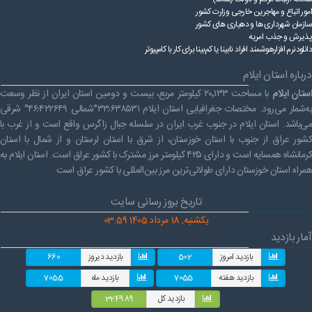
امور اتباع و مهاجرین خارجی وزارت کشور
سازمان شهرداری ها و دهیاری های کشور
پذیرش و جذب امریه
دانلودنرم افزارهوشمند افراد نابینا یا کم‌بینا برای کار با کامپیوتر
درباره استان ایلام
ستان ایلام
با مساحت ۲۰٬۱۳۳ کیلومتر مربع، بیست و دومین استان ایران از نظر وسعت
به‌شمار می‌رود. مختصات جغرافیایی استان ایلام ۳۳٫۶۳۸۵۳۱°شمالی ۴۶٫۴۲۲۶۴۹° شرقی
می‌باشد. استان ایلام در جنوب غرب ایران در سلسله جبال زاگرس واقع است و از غرب با
کشور عراق از جنوب با استان خوزستان، از شرق با استان لرستان و از شمال با استان
کرمانشاه همسایه است و دارای ۴۲۵ کیلومتر مرز مشترک با کشور عراق است. استان ایلام به
همراه استان خوزستان دارای طولانی‌ترین مرز بین‌المللی با کشور عراق است
تاریخ بروز رسانی سایت
یکشنبه, 18 مرداد 1405 03:59
آمار بازدید
بازدید امروز
502
بازدید دیروز
660
بازدید هفته
7055
بازدید ماه
7055
بازدید کل
324989