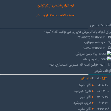
نرم افز
ار پشتیبانی از کم توانان
سامانه شفافیت استانداری ایلام
اطلاعات تماس
برای ارتباط با ما از روش های زیر می توانید اقدام کنید :
ravabet@ostanil.ir
08413337001-2
www.ostanil.ir
پیام رسان سروش
پیام رسان بله
ایلام خیابان آیت الله صدوقی استانداری ایلام
اوقات شرعی
44
:
1
مانده تا
اذان ظهر
04:10:40
اذان صبح
05:42:20
طلوع خورشید
12:30:27
اذان ظهر
19:16:31
غروب خورشید
19:35:58
اذان مغرب