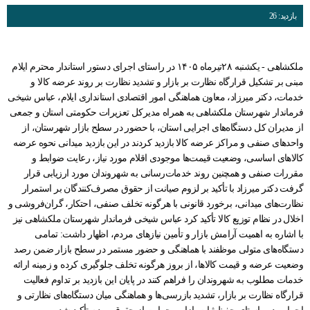
بازدید: 26
ملکشاهی - یکشنبه ۲۸تیرماه ۱۴۰۵ در راستای اجرای دستور استاندار محترم ایلام
مبنی بر تشکیل قرارگاه نظارت بر بازار و تشدید نظارت بر روند عرضه کالا و
خدمات، دکتر میرزاد، معاون هماهنگی امور اقتصادی استانداری ایلام، عباس شیخی
فرماندار شهرستان ملکشاهی به همراه مدیرکل تعزیرات حکومتی استان و جمعی
از مدیران کل دستگاه‌های اجرایی استان، با حضور در سطح بازار شهرستان، از
واحدهای صنفی و مراکز عرضه کالا بازدید کردند در این بازدید میدانی نحوه عرضه
کالاهای اساسی، وضعیت قیمت‌ها موجودی اقلام مورد نیاز، رعایت ضوابط و
مقررات صنفی و همچنین روند خدمات‌رسانی به شهروندان مورد ارزیابی قرار
گرفت دکتر میرزاد با تأکید بر لزوم صیانت از حقوق مصرف‌کنندگان بر استمرار
نظارت‌های میدانی، برخورد قانونی با هرگونه تخلف صنفی، احتکار، گران‌فروشی و
اخلال در نظام توزیع کالا تأکید کرد عباس شیخی فرماندار شهرستان ملکشاهی نیز
با اشاره به اهمیت آرامش بازار و تأمین نیازهای مردم، اظهار داشت: تمامی
دستگاه‌های متولی موظفند با هماهنگی و حضور مستمر در سطح بازار ضمن رصد
وضعیت عرضه و قیمت کالاها، از بروز هرگونه تخلف جلوگیری کرده و زمینه ارائه
خدمات مطلوب به شهروندان را فراهم کنند در پایان این بازدید بر تداوم فعالیت
قرارگاه نظارت بر بازار، تشدید بازرسی‌ها و هماهنگی میان دستگاه‌های نظارتی و