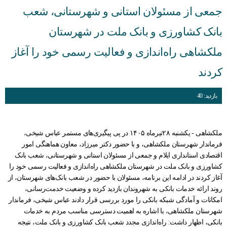
جمعی از مسئولان استانی و شهرستانی، شعب
گالری
نمودار سازمانی
شورای فرهنگی
فرمانداری سیروان
دفتر امور اداری مالی
ارتباط با ما در پیام رسان ها
شاخص های آماری اقتصادی
سامانه مدیریت خدمات دولت
بیانیه راهبرد مشارکت عمومی
پیشخوان ارباب رجوع(ثبت و پیگیری مکاتبات)
بانک کشاورزی و بانک ملت در شهرستان
درباره ما
حقوق شهروندی
فرمانداری چرداول
گالری تصاویر
پرسش و پاسخ های متداول
تصمیم گیری الکترونیکی
پایگاه بنیاد شهید و امور ایثارگران
دارندگان پروانه دفاتر خدمات پیشخوان استان
ملکشاهی راه‌اندازی و فعالیت رسمی خود را آغاز
جستجو
اخبار انتخابات
گالری فیلم
فرمانداری هلیلان
گالری استاندار
نظر، انتقاد، پیشنهاد
بیانیه حریم خصوصی
تلفن دفاتر مدیران استانداری
قرارگاه اقتصادی مقاومتی استان
سامانه انتشار و دسترسی آزاد به اطلاعات
کردند
فرمانداری ملکشاهی
تلفن های ضروری استان
دستورالعمل بروزرسانی سایت
اخبار وزارت کشور، استانداری ایلام
پیشخوان ارباب رجوع (ثبت و رهگیری مکاتبات)
فرمانداری ایوان
پربازدیدترین اخبار
راهنمای ثبت شکایت
بیانیه توافقنامه سطح خدمت
سامانه آموزش، پژوهش و مدیریت دانش
بازدید: 40
فرمانداری بدره
نشریات استانداری
راهنمای فرآیند حل اختلاف
نشریات دفتر روابط عمومی
آرشیو اطلاعیه ها و بخشنامه ها
راهنمای رسیدگی به تخلفات اداری
ملکشاهی - یکشنبه ۲۸تیرماه ۱۴۰۵ در پی پیگیری‌های مستمر عباس شیخی،
فرماندار شهرستان ملکشاهی، و با حضور دکتر میرزاد، معاون هماهنگی امور
تماس با ما
قوانین و مقررات
نشريات دفتر بازرسی، امور حقوقی و ارزيابی عملکرد
اقتصادی استانداری ایلام و جمعی از مسئولان استانی و شهرستانی، شعب بانک
کشاورزی و بانک ملت در شهرستان ملکشاهی راه‌اندازی و فعالیت رسمی خود را
قانون اساسی
فعالان اقتصادی
مناقصه، مزایده و فراخوان
نشريات دفترپدافندغيرعامل
آغاز کردند در ادامه این برنامه، مسئولان با حضور در شعب بانک‌های شهرستان، از
روند ارائه خدمات بانکی به شهروندان بازدید کرده و وضعیت خدمت‌رسانی،
چشم انداز استان ایلام
درخواست های واحدهای اقتصادی
امکانات و آمادگی شبکه بانکی را مورد بررسی قرار دادند عباس شیخی، فرماندار
شهرستان ملکشاهی، با اشاره به اهمیت دسترسی مناسب مردم به خدمات
راهنمای فعالان اقتصادی
قانون برنامه هفتم توسعه
بانکی، اظهار داشت: راه‌اندازی مجدد شعب بانک کشاورزی و بانک ملت، نتیجه