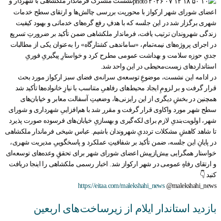
نشست مشترک فرماندار ملکشاهی با شهردار و
اعضای شورای شهر ارکواز با محوریت بررسی چالش‌ها و ارتقای سطح خدمات
شهری برگزار شد در این جلسه که با هدفِ رفع گره‌های خدماتی و بهبود کیفیت
زندگی شهروندان ترتیب یافت، فرماندار ملکشاهی ضمن تأکید بر ضرورتِ تسریع
در اجرای پروژه‌های نیمه‌تمام، «ساماندهی کشتارگاه» را به‌عنوان یکی از مطالبات
جدیِ حوزه سلامت و بهداشت عمومی مطرح کرد و خواستارِ پیگیریِ فوریِ
استانداردهای زیست‌محیطی در این واحد شد.
در ادامه این نشست، موضوعِ توسعه‌ی سرانه‌ی فضای سبز ارکواز مورد بحث
قرار گرفت و بر لزومِ ایجاد محیط‌های رفاهیِ متناسب با نیازِ خانواده‌ها تأکید شد
همچنین در بخشِ دیگری از این رایزنی‌ها، وضعیتِ آسفالت معابر و خیابان‌های
سطح شهر مورد واکاوی قرار گرفت و مقرر شد با هم‌افزاییِ شهرداری و شورای
شهر، اولویت‌بندیِ لازم برای لکه‌گیری و بهسازیِ خیابان‌های فرسوده صورت پذیرد
تا شاهد کاهشِ مشکلات ترددیِ شهروندان باشیم. عباس شیخی فرماندار ملکشاهی
در پایانِ این جلسه، ضمن تأکید بر شفافیتِ عملکرد و پاسخگوییِ مدیریت شهری،
خواستار همگرایی بیش‌ازپیش اعضای شورای شهر برای تحققِ وعده‌های توسعه‌ای
و ارتقای رفاهِ عمومی در شهر ارکواز شد. اخبار رسمی ملکشاهی را اینجا دریافت
کنید 👇
https://eitaa.com/malekshahi_news
@malekshahi_news
بازدید استاندار ایلام از زیرساخت‌های اربعین