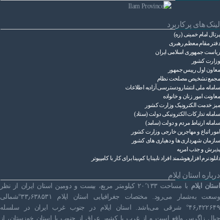
لینک های پرکاربرد
پرتال امام خمینی (ره)
دفتر مقام معظم رهبری
ریاست ‌جمهوری اسلامی ایران
وزارت کشور
معاون اول رییس جمهور
مجمع تشخیص مصلحت نظام
سامانه ملی انتشارودسترسی آزادبه اطلاعات
معاونت امور زنان و خانواده
میز خدمت الکترونیک وزارت کشور
سامانه تدارکات الکترونیکی دولت (ستاد)
سامانه ارتباط مردم و دولت (سامد)
امور اتباع و مهاجرین خارجی وزارت کشور
سازمان شهرداری ها و دهیاری های کشور
پذیرش و جذب امریه
دانلودنرم افزارهوشمند افراد نابینا یا کم‌بینا برای کار با کامپیوتر
درباره استان ایلام
استان ایلام
با مساحت ۲۰٬۱۳۳ کیلومتر مربع، بیست و دومین استان ایران از نظر
وسعت به‌شمار می‌رود. مختصات جغرافیایی استان ایلام ۳۳٫۶۳۸۵۳۱°شمالی
۴۶٫۴۲۲۶۴۹° شرقی می‌باشد. استان ایلام در جنوب غرب ایران در سلسله
جبال زاگرس واقع است و از غرب با کشور عراق از جنوب با استان خوزستان، از