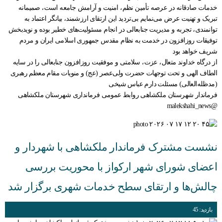
خدمات صادقانه در عرصه تأمین نظم، امنیت و آرامش جامعه است، صمیمانه
تبریک و تهنیت عرض می‌نمایم بی‌تردید این ارتقای ارزشمند، بیانگر اعتماد به
توانمندی، تجربه و مدیریت جنابعالی در انجام مسئولیت‌های خطیر بوده و نویدبخش
توفیقات روزافزون در خدمت به نظام مقدس جمهوری اسلامی ایران و مردم
شریف خواهد بود
از درگاه خداوند متعال، عزت، سلامتی و موفقیت روزافزون جنابعالی را در سایه
الطاف الهی و تحت توجهات حضرت ولی‌عصر (عج) و منویات مقام معظم رهبری
(مدظله‌العالی) مسئلت دارم عباس شیخی
فرماندار شهرستان ملکشاهی روابط عمومی فرمانداری شهرستان ملکشاهی
@malekshahi_news
نشست مشترک فرماندار ملکشاهی با شهردار و
اعضای شورای شهر ارکواز با محوریت بررسی
چالش‌ها و ارتقای سطح خدمات شهری برگزار شد
بازدید: 45