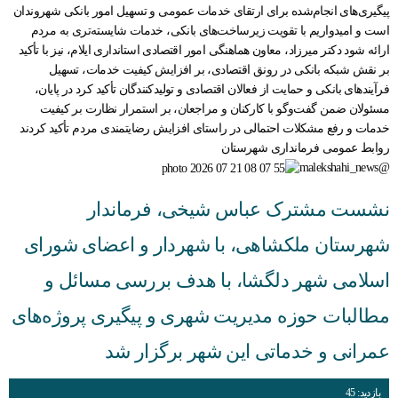
پیگیری‌های انجام‌شده برای ارتقای خدمات عمومی و تسهیل امور بانکی شهروندان
قوانین عادی
است و امیدواریم با تقویت زیرساخت‌های بانکی، خدمات شایسته‌تری به مردم
آئین نامه ها
ارائه شود دکتر میرزاد، معاون هماهنگی امور اقتصادی استانداری ایلام، نیز با تأکید
بر نقش شبکه بانکی در رونق اقتصادی، بر افزایش کیفیت خدمات، تسهیل
بخشنامه ها
فرآیندهای بانکی و حمایت از فعالان اقتصادی و تولیدکنندگان تأکید کرد در پایان،
مسئولان ضمن گفت‌وگو با کارکنان و مراجعان، بر استمرار نظارت بر کیفیت
اسناد بالادستی
خدمات و رفع مشکلات احتمالی در راستای افزایش رضایتمندی مردم تأکید کردند
روابط عمومی فرمانداری شهرستان
@malekshahi_news
نشست مشترک عباس شیخی، فرماندار
شهرستان ملکشاهی، با شهردار و اعضای شورای
اسلامی شهر دلگشا، با هدف بررسی مسائل و
مطالبات حوزه مدیریت شهری و پیگیری پروژه‌های
عمرانی و خدماتی این شهر برگزار شد
بازدید: 45