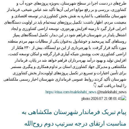
طرح‌های در دست اجرا در سطح شهرستان، به‌ویژه پروژه‌های حوزه آب و
کشاورزی، بررسی و بر رفع موانع اجرایی آن‌ها تأکید شد عباس شیخی، فرماندار
شهرستان ملکشاهی، با اشاره به نقش بخش کشاورزی در توسعه اقتصادی و
معیشت مردم، اظهار داشت: تکمیل پروژه‌های نیمه‌تمام باید در اولویت دستگاه‌های
اجرایی قرار گیرد تا زمینه افزایش بهره‌وری، توسعه اراضی کشاورزی و ایجاد
اشتغال پایدار در شهرستان فراهم شود در این دیدار، تکمیل ایستگاه‌های پمپاژ
روستاهای گنبد پیرمحمد و خوشادول به‌عنوان یکی از مطالبات مهم مردم منطقه
مورد تأکید قرار گرفت. با بهره‌برداری از این دو ایستگاه، بیش از ۲۳۰ هکتار از
اراضی کشاورزی تحت پوشش شبکه آبیاری قرار گرفته و امکان توسعه کشت،
افزایش تولید و بهبود درآمد بهره‌برداران فراهم خواهد شد در پایان، فرماندار
ملکشاهی و مدیرکل جهاد کشاورزی استان بر تداوم همکاری و پیگیری مستمر
برای تأمین اعتبارات و تسریع در تکمیل پروژه‌های اولویت‌دار بخش کشاورزی
شهرستان تأکید کردند روابط عمومی فرمانداری شهرستان اخبار رسمی ملکشاهی
را اینجا دریافت کنید 👇
https://eitaa.com/malekshahi_news
@malekshahi_news
پیام تبریک فرماندار شهرستان ملکشاهی به
مناسبت ارتقای درجه سرتیپ دوم روح‌الله