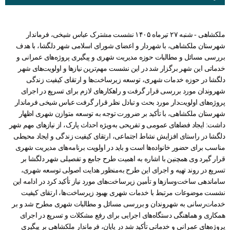
ملکشاهی - شنبه ۲۷ تیرماه ۱۴۰۵ نشست مشترک عباس شیخی، فرماندار
شهرستان ملکشاهی، با شهردار و اعضای شورای اسلامی شهر دلگشا، با هدف
بررسی مسائل و مطالبات حوزه مدیریت شهری و پیگیری پروژه‌های عمرانی و
خدماتی این شهر برگزار شد در این نشست مهم‌ترین نیازها و اولویت‌های شهر
دلگشا در حوزه خدمات شهری، توسعه زیرساخت‌ها و ارتقای کیفیت زندگی
شهروندان مورد بررسی قرار گرفت و راهکارهای لازم برای تسریع در اجرای
پروژه‌های اولویت‌دار مورد بحث و تبادل نظر قرار گرفت عباس شیخی فرماندار
شهرستان ملکشاهی، با تأکید بر ضرورت توجه به توسعه متوازن شهری اظهار
داشت: ایجاد فضاهای عمومی و تفریحی به‌ویژه احداث پارک، از نیازهای مهم شهر
دلگشا در راستای افزایش نشاط اجتماعی، ارتقای کیفیت زندگی و ایجاد محیطی
مناسب برای حضور خانواده‌ها است و باید در اولویت برنامه‌های مدیریت شهری
قرار گیرد وی همچنین با اشاره به اهمیت طرح جامع و تفصیلی شهر دلگشا بر
تسریع در روند تهیه و اجرای این طرح به‌منظور هدایت اصولی توسعه شهری،
ساماندهی ساخت‌وسازها و تأمین زیرساخت‌های مورد نیاز تأکید کرد در ادامه این
نشست موضوعات مرتبط با خدمات شهری بهبود زیرساخت‌ها، ارتقای کیفیت
خدمات‌رسانی به شهروندان و بررسی مسائل و مطالبات شهری مطرح شد و بر
همکاری و هماهنگی دستگاه‌های اجرایی برای رفع مشکلات و تسریع در اجرای
پروژه‌های عمرانی و خدماتی تأکید شد در پایان، فرماندار ملکشاهی بر پیگیری