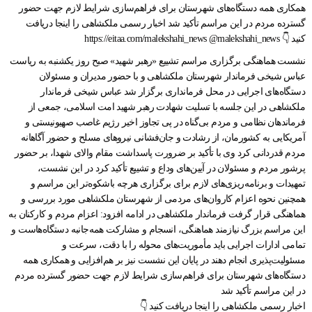
نشست هماهنگی برگزاری مراسم تشییع «رهبر شهید» صبح روز یکشنبه به ریاست
عباس شیخی فرماندار شهرستان ملکشاهی و با حضور مدیران و مسئولان
دستگاه‌های اجرایی در محل فرمانداری برگزار شد عباس شیخی فرماندار
ملکشاهی در این جلسه با تسلیت شهادت رهبر شهید امت اسلامی، جمعی از
فرماندهان نظامی و مردم بی‌گناه در پی تجاوز اخیر رژیم غاصب صهیونیستی و
آمریکایی به کشورمان، از رشادت و جان‌فشانی نیروهای مسلح و حضور آگاهانه
مردم قدردانی کرد وی با تأکید بر ضرورت پاسداشت مقام والای شهدا، بر حضور
پرشور مردم و مسئولان در آیین‌های وداع و تشییع تأکید کرد در این نشست،
تمهیدات و برنامه‌ریزی‌های لازم برای برگزاری هرچه باشکوه‌تر این مراسم و
همچنین نحوه اعزام کاروان‌های مردمی از شهرستان ملکشاهی مورد بررسی و
هماهنگی قرار گرفت فرماندار ملکشاهی در ادامه افزود: اعزام مردم و کارکنان به
این مراسم بزرگ نیازمند هماهنگی، انسجام و مشارکت همه‌جانبه دستگاه‌هاست و
تمامی ادارات اجرایی باید مأموریت‌های محوله را با دقت، سرعت و
مسئولیت‌پذیری انجام دهند در پایان این نشست نیز بر هم‌افزایی و همکاری همه
دستگاه‌های شهرستان برای فراهم‌سازی شرایط لازم جهت حضور گسترده مردم
در این مراسم تأکید شد
اخبار رسمی ملکشاهی را اینجا دریافت کنید 👇