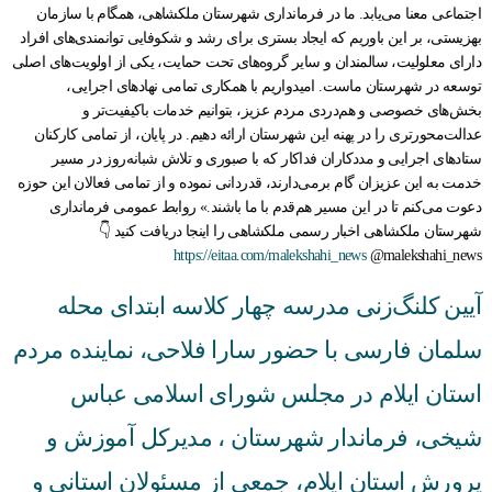
اجتماعی معنا می‌یابد. ما در فرمانداری شهرستان ملکشاهی، همگام با سازمان
بهزیستی، بر این باوریم که ایجاد بستری برای رشد و شکوفایی توانمندی‌های افراد
دارای معلولیت، سالمندان و سایر گروه‌های تحت حمایت، یکی از اولویت‌های اصلی
توسعه در شهرستان ماست. امیدواریم با همکاری تمامی نهادهای اجرایی،
بخش‌های خصوصی و هم‌دردی مردم عزیز، بتوانیم خدمات باکیفیت‌تر و
عدالت‌محورتری را در پهنه این شهرستان ارائه دهیم. در پایان، از تمامی کارکنان
ستادهای اجرایی و مددکاران فداکار که با صبوری و تلاش شبانه‌روز در مسیر
خدمت به این عزیزان گام برمی‌دارند، قدردانی نموده و از تمامی فعالان این حوزه
دعوت می‌کنم تا در این مسیر هم‌قدم با ما باشند.» روابط عمومی فرمانداری
شهرستان ملکشاهی اخبار رسمی ملکشاهی را اینجا دریافت کنید 👇
https://eitaa.com/malekshahi_news
@malekshahi_news
آیین کلنگ‌زنی مدرسه چهار کلاسه ابتدای محله
سلمان فارسی با حضور سارا فلاحی، نماینده مردم
استان ایلام در مجلس شورای اسلامی عباس
شیخی، فرماندار شهرستان ، مدیرکل آموزش و
پرورش استان ایلام، جمعی از مسئولان استانی و