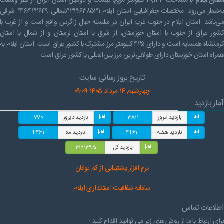
ستان ایلام
با مساحت ۲۰٬۱۳۳ کیلومتر مربع، بیست و دومین استان ایران از نظر وسعت
به‌شمار می‌رود. مختصات جغرافیایی استان ایلام ۳۳٫۶۳۸۵۳۱°شمالی ۴۶٫۴۲۲۶۴۹° شرقی
می‌باشد. استان ایلام در جنوب غرب ایران در سلسله جبال زاگرس واقع است و از غرب با
کشور عراق از جنوب با استان خوزستان، از شرق با استان لرستان و از شمال با استان
کرمانشاه همسایه است و دارای ۴۲۵ کیلومتر مرز مشترک با کشور عراق است. استان ایلام به
همراه استان خوزستان دارای طولانی‌ترین مرز بین‌المللی با کشور عراق است
تاریخ بروز رسانی سایت
چهارشنبه, 14 مرداد 1405 09:09
آمار بازدید
بازدید امروز
382
بازدید دیروز
770
بازدید هفته
4461
بازدید ماه
4461
بازدید کل
322395
نرم افز
ار پشتیبانی از کم توانان
سامانه شفافیت استانداری ایلام
اطلاعات تماس
برای ارتباط با ما از روش های زیر می توانید اقدام کنید :