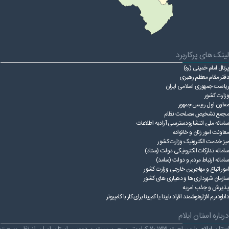
لینک های پرکاربرد
پرتال امام خمینی (ره)
دفتر مقام معظم رهبری
ریاست ‌جمهوری اسلامی ایران
وزارت کشور
معاون اول رییس جمهور
مجمع تشخیص مصلحت نظام
سامانه ملی انتشارودسترسی آزادبه اطلاعات
معاونت امور زنان و خانواده
میز خدمت الکترونیک وزارت کشور
سامانه تدارکات الکترونیکی دولت (ستاد)
سامانه ارتباط مردم و دولت (سامد)
امور اتباع و مهاجرین خارجی وزارت کشور
سازمان شهرداری ها و دهیاری های کشور
پذیرش و جذب امریه
دانلودنرم افزارهوشمند افراد نابینا یا کم‌بینا برای کار با کامپیوتر
درباره استان ایلام