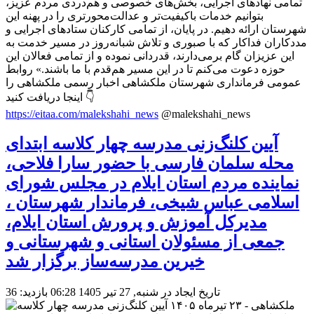
تمامی نهادهای اجرایی، بخش‌های خصوصی و هم‌دردی مردم عزیز،
بتوانیم خدمات باکیفیت‌تر و عدالت‌محورتری را در پهنه این
شهرستان ارائه دهیم. در پایان، از تمامی کارکنان ستادهای اجرایی و
مددکاران فداکار که با صبوری و تلاش شبانه‌روز در مسیر خدمت به
این عزیزان گام برمی‌دارند، قدردانی نموده و از تمامی فعالان این
حوزه دعوت می‌کنم تا در این مسیر هم‌قدم با ما باشند.» روابط
عمومی فرمانداری شهرستان ملکشاهی اخبار رسمی ملکشاهی را
اینجا دریافت کنید 👇
https://eitaa.com/malekshahi_news
@malekshahi_news
آیین کلنگ‌زنی مدرسه چهار کلاسه ابتدای
محله سلمان فارسی با حضور سارا فلاحی،
نماینده مردم استان ایلام در مجلس شورای
اسلامی عباس شیخی، فرماندار شهرستان ،
مدیرکل آموزش و پرورش استان ایلام،
جمعی از مسئولان استانی و شهرستانی و
خیرین مدرسه‌ساز برگزار شد
تاریخ ایجاد در شنبه, 27 تیر 1405 06:28
بازدید: 36