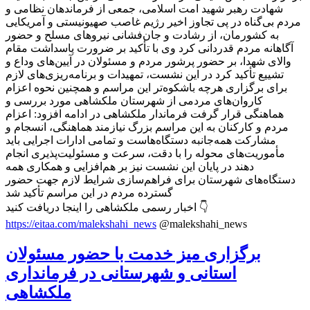
شهادت رهبر شهید امت اسلامی، جمعی از فرماندهان نظامی و
مردم بی‌گناه در پی تجاوز اخیر رژیم غاصب صهیونیستی و آمریکایی
به کشورمان، از رشادت و جان‌فشانی نیروهای مسلح و حضور
آگاهانه مردم قدردانی کرد وی با تأکید بر ضرورت پاسداشت مقام
والای شهدا، بر حضور پرشور مردم و مسئولان در آیین‌های وداع و
تشییع تأکید کرد در این نشست، تمهیدات و برنامه‌ریزی‌های لازم
برای برگزاری هرچه باشکوه‌تر این مراسم و همچنین نحوه اعزام
کاروان‌های مردمی از شهرستان ملکشاهی مورد بررسی و
هماهنگی قرار گرفت فرماندار ملکشاهی در ادامه افزود: اعزام
مردم و کارکنان به این مراسم بزرگ نیازمند هماهنگی، انسجام و
مشارکت همه‌جانبه دستگاه‌هاست و تمامی ادارات اجرایی باید
مأموریت‌های محوله را با دقت، سرعت و مسئولیت‌پذیری انجام
دهند در پایان این نشست نیز بر هم‌افزایی و همکاری همه
دستگاه‌های شهرستان برای فراهم‌سازی شرایط لازم جهت حضور
گسترده مردم در این مراسم تأکید شد
اخبار رسمی ملکشاهی را اینجا دریافت کنید 👇
https://eitaa.com/malekshahi_news
@malekshahi_news
برگزاری میز خدمت با حضور مسئولان
استانی و شهرستانی در فرمانداری
ملکشاهی