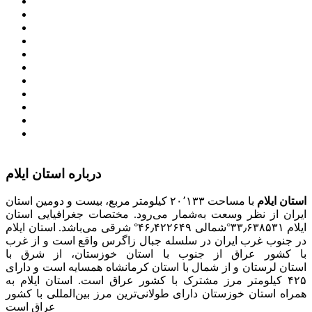
معاون اول رییس جمهور
مجمع تشخیص مصلحت نظام
سامانه ملی انتشارودسترسی آزادبه اطلاعات
معاونت امور زنان و خانواده
میز خدمت الکترونیک وزارت کشور
سامانه تدارکات الکترونیکی دولت (ستاد)
سامانه ارتباط مردم و دولت (سامد)
امور اتباع و مهاجرین خارجی وزارت کشور
سازمان شهرداری ها و دهیاری های کشور
پذیرش و جذب امریه
دانلودنرم افزارهوشمند افراد نابینا یا کم‌بینا برای کار با
کامپیوتر
درباره استان ایلام
استان ایلام
با مساحت ۲۰٬۱۳۳ کیلومتر مربع، بیست و دومین استان
ایران از نظر وسعت به‌شمار می‌رود. مختصات جغرافیایی استان
ایلام ۳۳٫۶۳۸۵۳۱°شمالی ۴۶٫۴۲۲۶۴۹° شرقی می‌باشد. استان ایلام
در جنوب غرب ایران در سلسله جبال زاگرس واقع است و از غرب
با کشور عراق از جنوب با استان خوزستان، از شرق با
استان لرستان و از شمال با استان کرمانشاه همسایه است و دارای
۴۲۵ کیلومتر مرز مشترک با کشور عراق است. استان ایلام به
همراه استان خوزستان دارای طولانی‌ترین مرز بین‌المللی با کشور
عراق است