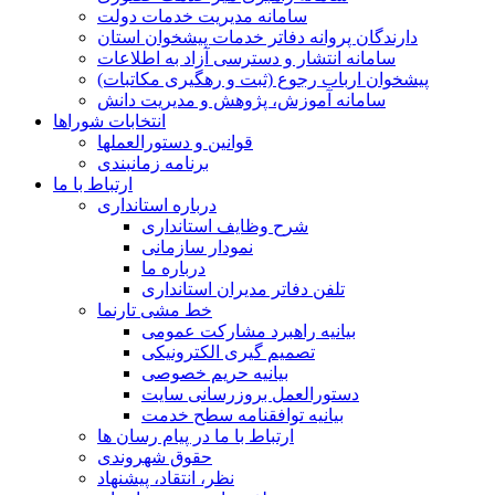
سامانه مدیریت خدمات دولت
دارندگان پروانه دفاتر خدمات پیشخوان استان
سامانه انتشار و دسترسی آزاد به اطلاعات
پیشخوان ارباب رجوع (ثبت و رهگیری مکاتبات)
سامانه آموزش، پژوهش و مدیریت دانش
انتخابات شوراها
قوانین و دستورالعملها
برنامه زمانبندی
ارتباط با ما
درباره استانداری
شرح وظایف استانداری
نمودار سازمانی
درباره ما
تلفن دفاتر مدیران استانداری
خط مشی تارنما
بیانیه راهبرد مشارکت عمومی
تصمیم گیری الکترونیکی
بیانیه حریم خصوصی
دستورالعمل بروزرسانی سایت
بیانیه توافقنامه سطح خدمت
ارتباط با ما در پیام رسان ها
حقوق شهروندی
نظر، انتقاد، پیشنهاد