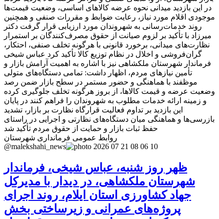
در این بازدید میدانی نحوه عرضه کالاهای اساسی، وضعیت قیمت‌ها
موجودی اقلام مورد نیاز، رعایت ضوابط و مقررات صنفی و همچنین
روند خدمات‌رسانی به شهروندان مورد ارزیابی قرار گرفت دکتر
میرزاد با تأکید بر لزوم صیانت از حقوق مصرف‌کنندگان بر استمرار
نظارت‌های میدانی، برخورد قانونی با هرگونه تخلف صنفی، احتکار،
گران‌فروشی و اخلال در نظام توزیع کالا تأکید کرد عباس شیخی
فرماندار شهرستان ملکشاهی نیز با اشاره به اهمیت آرامش بازار و
تأمین نیازهای مردم، اظهار داشت: تمامی دستگاه‌های متولی
موظفند با هماهنگی و حضور مستمر در سطح بازار ضمن رصد
وضعیت عرضه و قیمت کالاها، از بروز هرگونه تخلف جلوگیری کرده
و زمینه ارائه خدمات مطلوب به شهروندان را فراهم کنند در پایان
این بازدید بر تداوم فعالیت قرارگاه نظارت بر بازار، تشدید
بازرسی‌ها و هماهنگی میان دستگاه‌های نظارتی و اجرایی در راستای
حفظ ثبات بازار و حمایت از حقوق مردم تأکید شد
روابط عمومی فرمانداری شهرستان
@malekshahi_news
ظهر روز شنبه، عباس شیخی، فرماندار
شهرستان ملکشاهی، در دیدار با مدیرکل
جهاد کشاورزی استان ایلام، روند اجرای
پروژه‌های عمرانی و زیرساختی بخش