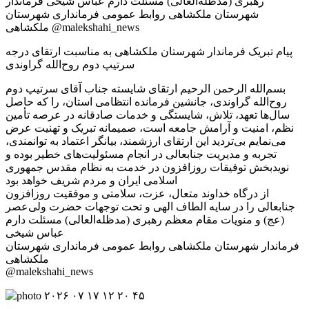
پیام تبریک فرماندار شهرستان ملکشاهی به مناسبت ارتقای درجه
سرتیپ دوم روح‌الله گراوندی
بسم‌الله الرحمن الرحیم ارتقای شایسته جناب آقای سرتیپ دوم
روح‌الله گراوندی، جانشین فرمانده انتظامی استان، را که حاصل
سال‌ها تعهد، تلاش، شایستگی و خدمات صادقانه در عرصه تأمین
نظم، امنیت و آرامش جامعه است، صمیمانه تبریک و تهنیت عرض
می‌نمایم بی‌تردید این ارتقای ارزشمند، بیانگر اعتماد به توانمندی،
تجربه و مدیریت جنابعالی در انجام مسئولیت‌های خطیر بوده و
نویدبخش توفیقات روزافزون در خدمت به نظام مقدس جمهوری
اسلامی ایران و مردم شریف خواهد بود
از درگاه خداوند متعال، عزت، سلامتی و موفقیت روزافزون
جنابعالی را در سایه الطاف الهی و تحت توجهات حضرت ولی‌عصر
(عج) و منویات مقام معظم رهبری (مدظله‌العالی) مسئلت دارم
عباس شیخی
فرماندار شهرستان ملکشاهی روابط عمومی فرمانداری شهرستان
ملکشاهی
@malekshahi_news