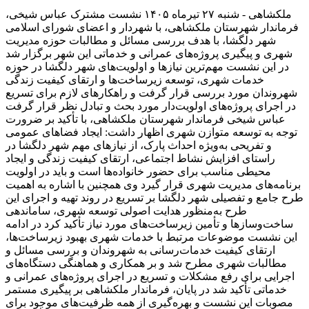
ملکشاهی - شنبه ۲۷ تیرماه ۱۴۰۵ نشست مشترک عباس شیخی،
فرماندار شهرستان ملکشاهی، با شهردار و اعضای شورای اسلامی
شهر دلگشا، با هدف بررسی مسائل و مطالبات حوزه مدیریت
شهری و پیگیری پروژه‌های عمرانی و خدماتی این شهر برگزار شد
در این نشست مهم‌ترین نیازها و اولویت‌های شهر دلگشا در حوزه
خدمات شهری، توسعه زیرساخت‌ها و ارتقای کیفیت زندگی
شهروندان مورد بررسی قرار گرفت و راهکارهای لازم برای تسریع
در اجرای پروژه‌های اولویت‌دار مورد بحث و تبادل نظر قرار گرفت
عباس شیخی فرماندار شهرستان ملکشاهی، با تأکید بر ضرورت
توجه به توسعه متوازن شهری اظهار داشت: ایجاد فضاهای عمومی
و تفریحی به‌ویژه احداث پارک، از نیازهای مهم شهر دلگشا در
راستای افزایش نشاط اجتماعی، ارتقای کیفیت زندگی و ایجاد
محیطی مناسب برای حضور خانواده‌ها است و باید در اولویت
برنامه‌های مدیریت شهری قرار گیرد وی همچنین با اشاره به اهمیت
طرح جامع و تفصیلی شهر دلگشا بر تسریع در روند تهیه و اجرای این
طرح به‌منظور هدایت اصولی توسعه شهری، ساماندهی
ساخت‌وسازها و تأمین زیرساخت‌های مورد نیاز تأکید کرد در ادامه
این نشست موضوعات مرتبط با خدمات شهری بهبود زیرساخت‌ها،
ارتقای کیفیت خدمات‌رسانی به شهروندان و بررسی مسائل و
مطالبات شهری مطرح شد و بر همکاری و هماهنگی دستگاه‌های
اجرایی برای رفع مشکلات و تسریع در اجرای پروژه‌های عمرانی و
خدماتی تأکید شد در پایان، فرماندار ملکشاهی بر پیگیری مستمر
مصوبات این نشست و بهره‌گیری از همه ظرفیت‌های موجود برای