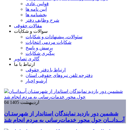
قوانین عادی
آیین نامه ها
بخشنامه ها
شرح وظایف دفتر
مقالات حقوقی
سوالات و شکایات
سئوالات، پيشنهادات و شکايات
شکایات مردمی انتخابات
پرسش و پاسخ
پیگیری شکایات
گالری تصاویر
ارتباط با ما
ارتباط با دفتر حقوقی
دفترچه تلفن نیروهای حقوقی استان
آرشیو اخبار
04 ارديبهشت 1405
ششمین دور بازدید نمایندگان استاندار از شهرستـان
آبــدانــان حول محور خدمات‌رسانی به مردم انجام شد