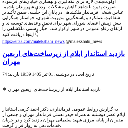
اولویت‌بندیِ لازم برای لکه‌گیری و بهسازیِ خیابان‌های فرسوده
صورت پذیرد تا شاهد کاهشِ مشکلات ترددیِ شهروندان باشیم.
عباس شیخی فرماندار ملکشاهی در پایانِ این جلسه، ضمن تأکید بر
شفافیتِ عملکرد و پاسخگوییِ مدیریت شهری، خواستار همگرایی
بیش‌ازپیش اعضای شورای شهر برای تحققِ وعده‌های توسعه‌ای و
ارتقای رفاهِ عمومی در شهر ارکواز شد. اخبار رسمی ملکشاهی را
اینجا دریافت کنید 👇
https://eitaa.com/malekshahi_news
@malekshahi_news
بازدید استاندار ایلام از زیرساخت‌های اربعین
مهران
تاریخ ایجاد در دوشنبه, 01 تیر 1405 19:39
بازدید: 74
🔷 بازدید استاندار ایلام از زیرساخت‌های اربعین مهران
به گزارش روابط عمومی فرمانداری، دکتر احمد کرمی استاندار
ایلام عصر دوشنبه به همراه حیدر نعمتی فرماندار مهران و جمعی از
مدیران از پایانه مرزی شهید سلیمانی مهران بازدید کرد و در جریان
خدمات‌دهی به زوار قرار گرفت.