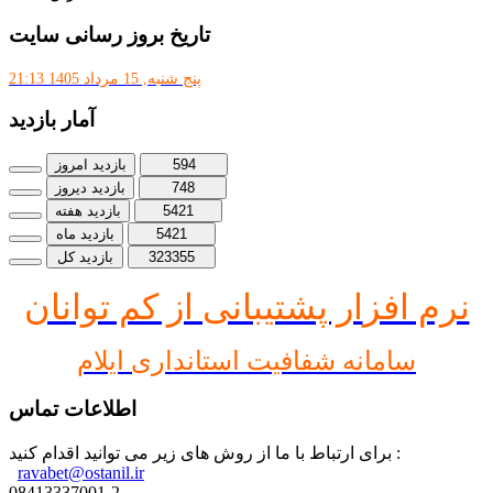
تاریخ بروز رسانی سایت
پنج شنبه, 15 مرداد 1405 21:13
آمار بازدید
594
بازدید امروز
748
بازدید دیروز
5421
بازدید هفته
5421
بازدید ماه
323355
بازدید کل
نرم افز
ار پشتیبانی از کم توانان
سامانه شفافیت استانداری ایلام
اطلاعات تماس
برای ارتباط با ما از روش های زیر می توانید اقدام کنید :
ravabet@ostanil.ir
08413337001-2