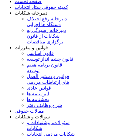
صفحه نخست
کمیته حقوقی ستاد انتخابات
دبیرخانه شکایات
دبیرخانه رفع اختلاف
دستگاه ها اجرایی
دبیرخانه رسیدگی به
شکایات از قانون
برگزاری مناقصات
قوانین و مقررات
قانون اساسی
قانون چشم انداز توسعه
قانون برنامه هفتم
توسعه
قوانین و دستور العمل
های ارتباطات مردمی
قوانین عادی
آیین نامه ها
بخشنامه ها
شرح وظایف دفتر
مقالات حقوقی
سوالات و شکایات
سئوالات، پيشنهادات و
شکايات
شکایات مردمی انتخابات