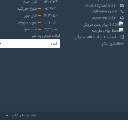
04:07:34
اذان صبح
ravabet@ostanil.ir
05:40:11
طلوع خورشید
08413337001-2
12:30:50
اذان ظهر
www.ostanil.ir
19:19:26
غروب خورشید
پیام رسان سروش
19:39:00
اذان مغرب
پیام رسان بله
اوقات شرعی به افق
ایلام خیابان آیت الله صدوقی
استانداری ایلام
دانش پژوهان اکباتان