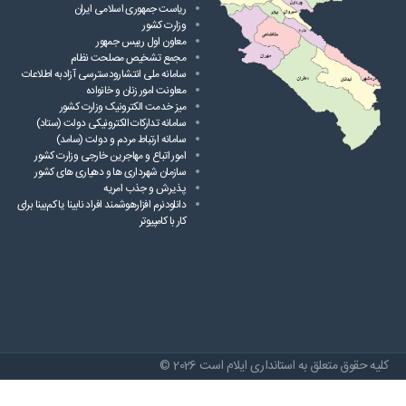
ریاست ‌جمهوری اسلامی ایران
وزارت کشور
معاون اول رییس جمهور
مجمع تشخیص مصلحت نظام
سامانه ملی انتشارودسترسی آزادبه اطلاعات
معاونت امور زنان و خانواده
میز خدمت الکترونیک وزارت کشور
سامانه تدارکات الکترونیکی دولت (ستاد)
سامانه ارتباط مردم و دولت (سامد)
امور اتباع و مهاجرین خارجی وزارت کشور
سازمان شهرداری ها و دهیاری های کشور
پذیرش و جذب امریه
دانلودنرم افزارهوشمند افراد نابینا یا کم‌بینا برای
کار با کامپیوتر
کلیه حقوق متعلق به استانداری ایلام است 2026 ©