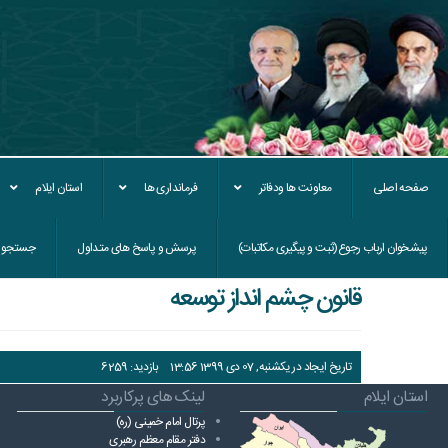
صفحه اصلی
معاونت ها ودفاتر
فرمانداری ها
استان ایلام
پیشخوان ارباب رجوع(ثبت و پیگیری مکاتبات)
پرسش و پاسخ های متداول
جستجو
قانون چشم انداز توسعه
تاریخ ایجاد در یکشنبه, 07 دی 1399 13:56
بازدید: 6259
استان ایلام
لینک های پرکاربرد
پرتال امام خمینی (ره)
دفتر مقام معظم رهبری