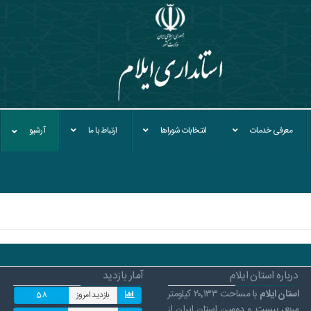
معرفی خدمات
انتخابات شوراها
ارتباط با ما
آرشیو
درباره استان ایلام
آمار بازدید
استان ایلام
با مساحت ۲۰٬۱۳۳ کیلومتر
بازدید امروز
58
مربع، بیست و دومین استان ایران از