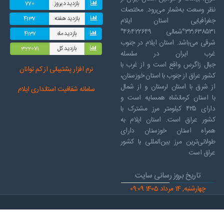
بازدید دیروز
770
نظر وسعت به‌شمار می‌رود. مختصات
بازدید هفته
4137
جغرافیایی استان ایلام
۳۳٫۶۳۸۵۳۱°شمالی ۴۶٫۴۲۲۶۴۹°
بازدید ماه
4137
شرقی می‌باشد. استان ایلام در جنوب
بازدید کل
322071
غرب ایران در سلسله
جبال زاگرس واقع است و از غرب با
نرم افز
ار پشتیبانی از کم توانان
کشور عراق از جنوب با استان خوزستان،
از شرق با استان لرستان و از شمال
سامانه شفافیت استانداری ایلام
با استان کرمانشاه همسایه است و
دارای ۴۲۵ کیلومتر مرز مشترک با
کشور عراق است. استان ایلام به
همراه استان خوزستان دارای
طولانی‌ترین مرز بین‌المللی با کشور
عراق است
تاریخ بروز رسانی سایت
چهارشنبه, 14 مرداد 1405 09:09