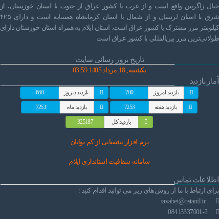
جبال زاگرس واقع است و از غرب با کشور عراق از جنوب با استان خوزستان، از
شرق با استان لرستان و از شمال با استان کرمانشاه همسایه است و دارای ۴۲۵
کیلومتر مرز مشترک با کشور عراق است. استان ایلام به همراه استان خوزستان دارای
طولانی‌ترین مرز بین‌المللی با کشور عراق است
تاریخ بروز رسانی سایت
یکشنبه, 18 مرداد 1405 03:59
آمار بازدید
بازدید امروز
700
بازدید دیروز
660
بازدید هفته
7253
بازدید ماه
7253
بازدید کل
325187
نرم افز
ار پشتیبانی از کم توانان
سامانه شفافیت استانداری ایلام
اطلاعات تماس
برای ارتباط با ما از روش های زیر می توانید اقدام کنید :
ravabet@ostanil.ir
08413337001-2