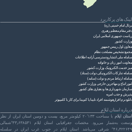
قوانین عادی
آئین نامه ها
لینک های پرکاربرد
پرتال امام خمینی (ره)
بخشنامه ها
دفتر مقام معظم رهبری
ریاست ‌جمهوری اسلامی ایران
اسناد بالادستی
وزارت کشور
معاون اول رییس جمهور
مجمع تشخیص مصلحت نظام
سامانه ملی انتشارودسترسی آزادبه اطلاعات
معاونت امور زنان و خانواده
میز خدمت الکترونیک وزارت کشور
سامانه تدارکات الکترونیکی دولت (ستاد)
سامانه ارتباط مردم و دولت (سامد)
امور اتباع و مهاجرین خارجی وزارت کشور
سازمان شهرداری ها و دهیاری های کشور
پذیرش و جذب امریه
دانلودنرم افزارهوشمند افراد نابینا یا کم‌بینا برای کار با کامپیوتر
درباره استان ایلام
استان ایلام
با مساحت ۲۰٬۱۳۳ کیلومتر مربع، بیست و دومین استان ایران از نظر
وسعت به‌شمار می‌رود. مختصات جغرافیایی استان ایلام ۳۳٫۶۳۸۵۳۱°شمالی
۴۶٫۴۲۲۶۴۹° شرقی می‌باشد. استان ایلام در جنوب غرب ایران در سلسله