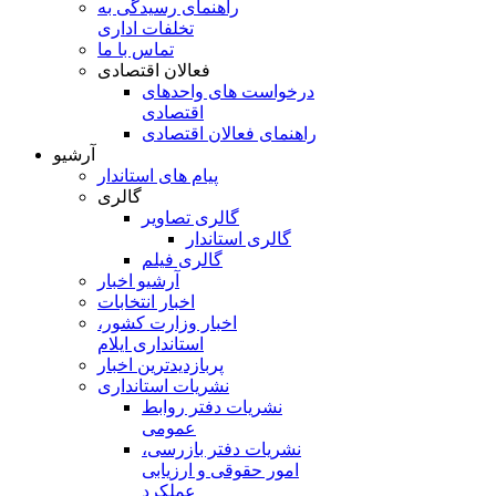
راهنمای رسیدگی به
تخلفات اداری
تماس با ما
فعالان اقتصادی
درخواست های واحدهای
اقتصادی
راهنمای فعالان اقتصادی
آرشیو
پیام های استاندار
گالری
گالری تصاویر
گالری استاندار
گالری فیلم
آرشیو اخبار
اخبار انتخابات
اخبار وزارت کشور،
استانداری ایلام
پربازدیدترین اخبار
نشریات استانداری
نشریات دفتر روابط
عمومی
نشريات دفتر بازرسی،
امور حقوقی و ارزيابی
عملکرد