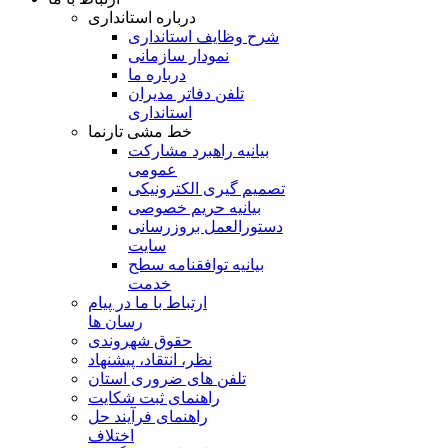
درباره استانداری
شرح وظایف استانداری
نمودار سازمانی
درباره ما
تلفن دفاتر مدیران
استانداری
خط مشی تارنما
بیانیه راهبرد مشارکت
عمومی
تصمیم گیری الکترونیکی
بیانیه حریم خصوصی
دستورالعمل بروزرسانی
سایت
بیانیه توافقنامه سطح
خدمت
ارتباط با ما در پیام
رسان ها
حقوق شهروندی
نظر، انتقاد، پیشنهاد
تلفن های ضروری استان
راهنمای ثبت شکایت
راهنمای فرآیند حل
اختلاف