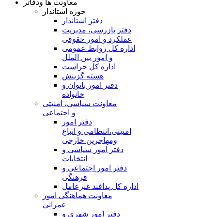
معاونت ها ودفاتر
حوزه استاندار
دفتر استاندار
دفتر بازرسی، مدیریت
عملکرد و امور حقوقی
اداره کل روابط عمومی
و امور بین الملل
اداره کل حراست
هسته گزینش
دفتر امور بانوان و
خانواده
معاونت سیاسی، امنیتی
و اجتماعی
دفتر امور
امنيتی،انتظامی و اتباع
ومهاجرین خارجی
دفتر امور سیاسی و
انتخابات
دفتر امور اجتماعی و
فرهنگی
اداره کل پدافند غیرعامل
معاونت هماهنگی امور
عمرانی
دفتر امور شهری و