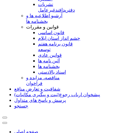
نشريات
دفترپدافندغيرعامل
آرشیو اطلاعیه ها و
بخشنامه ها
قوانین و مقررات
قانون اساسی
چشم انداز استان ایلام
قانون برنامه هفتم
توسعه
قوانین عادی
آئین نامه ها
بخشنامه ها
اسناد بالادستی
مناقصه، مزایده و
فراخوان
شفافیت و تعارض منافع
پیشخوان ارباب رجوع(ثبت و پیگیری مکاتبات)
پرسش و پاسخ های متداول
جستجو
صفحه اصلی