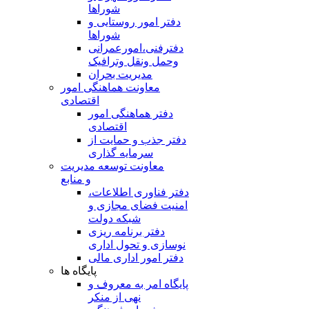
شوراها
دفتر امور روستایی و
شوراها
دفترفنی،امورعمرانی
وحمل ونقل وترافيک
مدیریت بحران
معاونت هماهنگی امور
اقتصادی
دفتر هماهنگی امور
اقتصادی
دفتر جذب و حمایت از
سرمایه گذاری
معاونت توسعه مدیریت
و منابع
دفتر فناوری اطلاعات،
امنیت فضای مجازی و
شبکه دولت
دفتر برنامه ریزی
نوسازی و تحول اداری
دفتر امور اداری مالی
پایگاه ها
پایگاه امر به معروف و
نهی از منکر