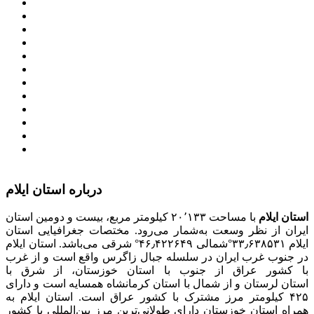
وزارت کشور
معاون اول رییس جمهور
مجمع تشخیص مصلحت نظام
سامانه ملی انتشارودسترسی آزادبه اطلاعات
معاونت امور زنان و خانواده
میز خدمت الکترونیک وزارت کشور
سامانه تدارکات الکترونیکی دولت (ستاد)
سامانه ارتباط مردم و دولت (سامد)
امور اتباع و مهاجرین خارجی وزارت کشور
سازمان شهرداری ها و دهیاری های کشور
پذیرش و جذب امریه
دانلودنرم افزارهوشمند افراد نابینا یا کم‌بینا برای کار با
کامپیوتر
درباره استان ایلام
استان ایلام
با مساحت ۲۰٬۱۳۳ کیلومتر مربع، بیست و دومین استان
ایران از نظر وسعت به‌شمار می‌رود. مختصات جغرافیایی استان
ایلام ۳۳٫۶۳۸۵۳۱°شمالی ۴۶٫۴۲۲۶۴۹° شرقی می‌باشد. استان ایلام
در جنوب غرب ایران در سلسله جبال زاگرس واقع است و از غرب
با کشور عراق از جنوب با استان خوزستان، از شرق با
استان لرستان و از شمال با استان کرمانشاه همسایه است و دارای
۴۲۵ کیلومتر مرز مشترک با کشور عراق است. استان ایلام به
همراه استان خوزستان دارای طولانی‌ترین مرز بین‌المللی با کشور