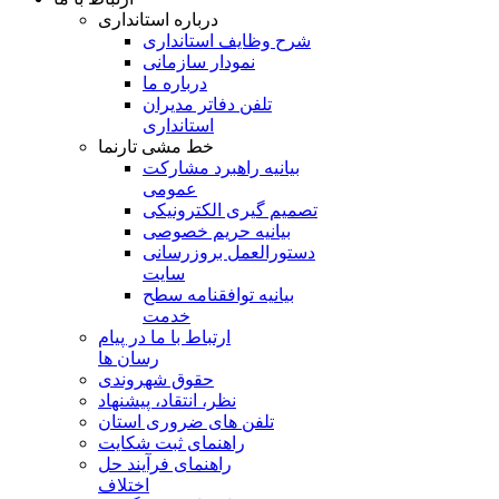
درباره استانداری
شرح وظایف استانداری
نمودار سازمانی
درباره ما
تلفن دفاتر مدیران
استانداری
خط مشی تارنما
بیانیه راهبرد مشارکت
عمومی
تصمیم گیری الکترونیکی
بیانیه حریم خصوصی
دستورالعمل بروزرسانی
سایت
بیانیه توافقنامه سطح
خدمت
ارتباط با ما در پیام
رسان ها
حقوق شهروندی
نظر، انتقاد، پیشنهاد
تلفن های ضروری استان
راهنمای ثبت شکایت
راهنمای فرآیند حل
اختلاف