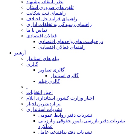
نظر، انتقاد، پیشنهاد
تلفن های ضروری استان
راهنمای ثبت شکایت
راهنمای فرآیند حل اختلاف
راهنمای رسیدگی به تخلفات اداری
تماس با ما
فعالان اقتصادی
درخواست های واحدهای اقتصادی
راهنمای فعالان اقتصادی
آرشیو
پیام های استاندار
گالری
گالری تصاویر
گالری استاندار
گالری فیلم
اخبار انتخابات
اخبار وزارت کشور، استانداری ایلام
پربازدیدترین اخبار
نشریات استانداری
نشریات دفتر روابط عمومی
نشريات دفتر بازرسی، امور حقوقی و ارزيابی
عملکرد
نشريات دفترپدافندغيرعامل