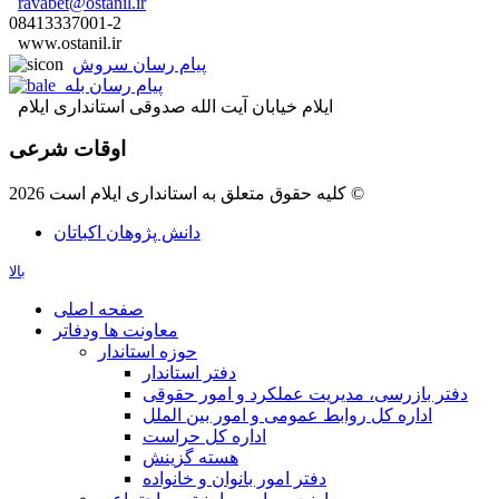
ravabet@ostanil.ir
08413337001-2
www.ostanil.ir
پیام رسان سروش
پیام رسان بله
ایلام خیابان آیت الله صدوقی استانداری ایلام
اوقات شرعی
کلیه حقوق متعلق به استانداری ایلام است 2026 ©
دانش پژوهان اکباتان
بالا
صفحه اصلی
معاونت ها ودفاتر
حوزه استاندار
دفتر استاندار
دفتر بازرسی، مدیریت عملکرد و امور حقوقی
اداره کل روابط عمومی و امور بین الملل
اداره کل حراست
هسته گزینش
دفتر امور بانوان و خانواده