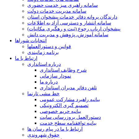
سامانه راهبری میز خدمت حضوری
سامانه مدیریت خدمات دولت
دارندگان پروانه دفاتر خدمات پیشخوان استان
سامانه انتشار و دسترسی آزاد به اطلاعات
پیشخوان ارباب رجوع (ثبت و رهگیری مکاتبات)
سامانه آموزش، پژوهش و مدیریت دانش
انتخابات شوراها
قوانین و دستورالعملها
برنامه زمانبندی
ارتباط با ما
درباره استانداری
شرح وظایف استانداری
نمودار سازمانی
درباره ما
تلفن دفاتر مدیران استانداری
خط مشی تارنما
بیانیه راهبرد مشارکت عمومی
تصمیم گیری الکترونیکی
بیانیه حریم خصوصی
دستورالعمل بروزرسانی سایت
بیانیه توافقنامه سطح خدمت
ارتباط با ما در پیام رسان ها
حقوق شهروندی