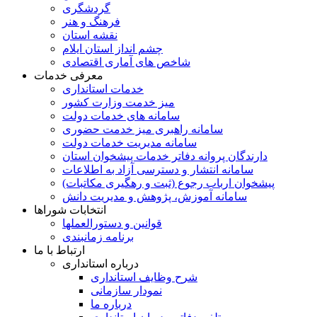
گردشگری
فرهنگ و هنر
نقشه استان
چشم انداز استان ایلام
شاخص های آماری اقتصادی
معرفی خدمات
خدمات استانداری
میز خدمت وزارت کشور
سامانه های خدمات دولت
سامانه راهبری میز خدمت حضوری
سامانه مدیریت خدمات دولت
دارندگان پروانه دفاتر خدمات پیشخوان استان
سامانه انتشار و دسترسی آزاد به اطلاعات
پیشخوان ارباب رجوع (ثبت و رهگیری مکاتبات)
سامانه آموزش، پژوهش و مدیریت دانش
انتخابات شوراها
قوانین و دستورالعملها
برنامه زمانبندی
ارتباط با ما
درباره استانداری
شرح وظایف استانداری
نمودار سازمانی
درباره ما