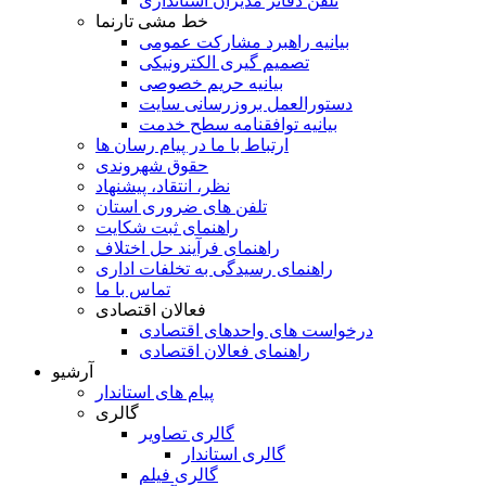
تلفن دفاتر مدیران استانداری
خط مشی تارنما
بیانیه راهبرد مشارکت عمومی
تصمیم گیری الکترونیکی
بیانیه حریم خصوصی
دستورالعمل بروزرسانی سایت
بیانیه توافقنامه سطح خدمت
ارتباط با ما در پیام رسان ها
حقوق شهروندی
نظر، انتقاد، پیشنهاد
تلفن های ضروری استان
راهنمای ثبت شکایت
راهنمای فرآیند حل اختلاف
راهنمای رسیدگی به تخلفات اداری
تماس با ما
فعالان اقتصادی
درخواست های واحدهای اقتصادی
راهنمای فعالان اقتصادی
آرشیو
پیام های استاندار
گالری
گالری تصاویر
گالری استاندار
گالری فیلم