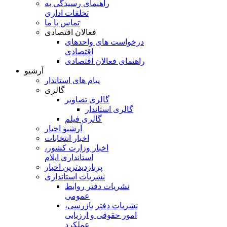
راهنمای رسیدگی به
تخلفات اداری
تماس با ما
فعالان اقتصادی
درخواست های واحدهای
اقتصادی
راهنمای فعالان اقتصادی
آرشیو
پیام های استاندار
گالری
گالری تصاویر
گالری استاندار
گالری فیلم
آرشیو اخبار
اخبار انتخابات
اخبار وزارت کشور،
استانداری ایلام
پربازدیدترین اخبار
نشریات استانداری
نشریات دفتر روابط
عمومی
نشريات دفتر بازرسی،
امور حقوقی و ارزيابی
عملکرد