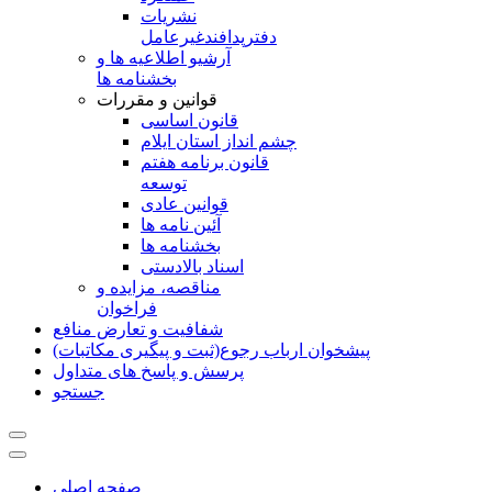
نشريات
دفترپدافندغيرعامل
آرشیو اطلاعیه ها و
بخشنامه ها
قوانین و مقررات
قانون اساسی
چشم انداز استان ایلام
قانون برنامه هفتم
توسعه
قوانین عادی
آئین نامه ها
بخشنامه ها
اسناد بالادستی
مناقصه، مزایده و
فراخوان
شفافیت و تعارض منافع
پیشخوان ارباب رجوع(ثبت و پیگیری مکاتبات)
پرسش و پاسخ های متداول
جستجو
صفحه اصلی