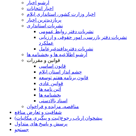
آرشیو اخبار
اخبار انتخابات
اخبار وزارت کشور، استانداری ایلام
پربازدیدترین اخبار
نشریات استانداری
نشریات دفتر روابط عمومی
نشريات دفتر بازرسی، امور حقوقی و ارزيابی
عملکرد
نشريات دفترپدافندغيرعامل
آرشیو اطلاعیه ها و بخشنامه ها
قوانین و مقررات
قانون اساسی
چشم انداز استان ایلام
قانون برنامه هفتم توسعه
قوانین عادی
آئین نامه ها
بخشنامه ها
اسناد بالادستی
مناقصه، مزایده و فراخوان
شفافیت و تعارض منافع
پیشخوان ارباب رجوع(ثبت و پیگیری مکاتبات)
پرسش و پاسخ های متداول
جستجو