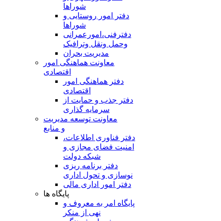
شوراها
دفتر امور روستایی و
شوراها
دفترفنی،امورعمرانی
وحمل ونقل وترافيک
مدیریت بحران
معاونت هماهنگی امور
اقتصادی
دفتر هماهنگی امور
اقتصادی
دفتر جذب و حمایت از
سرمایه گذاری
معاونت توسعه مدیریت
و منابع
دفتر فناوری اطلاعات،
امنیت فضای مجازی و
شبکه دولت
دفتر برنامه ریزی
نوسازی و تحول اداری
دفتر امور اداری مالی
پایگاه ها
پایگاه امر به معروف و
نهی از منکر