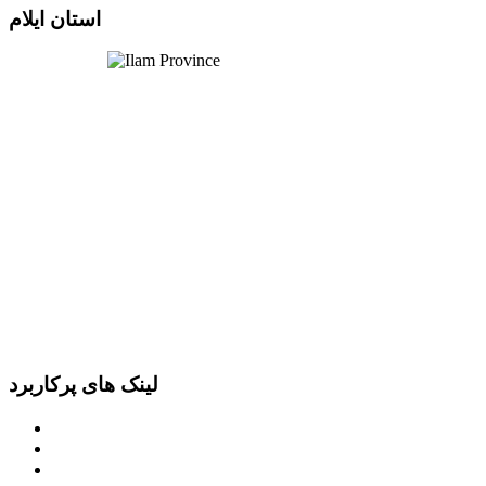
استان ایلام
لینک های پرکاربرد
پرتال امام خمینی (ره)
دفتر مقام معظم رهبری
ریاست ‌جمهوری اسلامی ایران