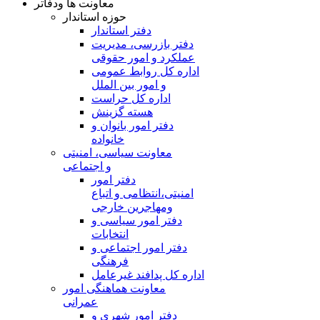
معاونت ها ودفاتر
حوزه استاندار
دفتر استاندار
دفتر بازرسی، مدیریت
عملکرد و امور حقوقی
اداره کل روابط عمومی
و امور بین الملل
اداره کل حراست
هسته گزینش
دفتر امور بانوان و
خانواده
معاونت سیاسی، امنیتی
و اجتماعی
دفتر امور
امنيتی،انتظامی و اتباع
ومهاجرین خارجی
دفتر امور سیاسی و
انتخابات
دفتر امور اجتماعی و
فرهنگی
اداره کل پدافند غیرعامل
معاونت هماهنگی امور
عمرانی
دفتر امور شهری و