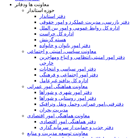
معاونت ها ودفاتر
حوزه استاندار
دفتر استاندار
دفتر بازرسی، مدیریت عملکرد و امور حقوقی
اداره کل روابط عمومی و امور بین الملل
اداره کل حراست
هسته گزینش
دفتر امور بانوان و خانواده
معاونت سیاسی، امنیتی و اجتماعی
دفتر امور امنيتی،انتظامی و اتباع ومهاجرین
خارجی
دفتر امور سیاسی و انتخابات
دفتر امور اجتماعی و فرهنگی
اداره کل پدافند غیرعامل
معاونت هماهنگی امور عمرانی
دفتر امور شهری و شوراها
دفتر امور روستایی و شوراها
دفترفنی،امورعمرانی وحمل ونقل وترافيک
مدیریت بحران
معاونت هماهنگی امور اقتصادی
دفتر هماهنگی امور اقتصادی
دفتر جذب و حمایت از سرمایه گذاری
معاونت توسعه مدیریت و منابع