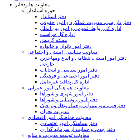
معاونت ها ودفاتر
حوزه استاندار
دفتر استاندار
دفتر بازرسی، مدیریت عملکرد و امور حقوقی
اداره کل روابط عمومی و امور بین الملل
اداره کل حراست
هسته گزینش
دفتر امور بانوان و خانواده
معاونت سیاسی، امنیتی و اجتماعی
دفتر امور امنيتی،انتظامی و اتباع ومهاجرین
خارجی
دفتر امور سیاسی و انتخابات
دفتر امور اجتماعی و فرهنگی
اداره کل پدافند غیرعامل
معاونت هماهنگی امور عمرانی
دفتر امور شهری و شوراها
دفتر امور روستایی و شوراها
دفترفنی،امورعمرانی وحمل ونقل وترافيک
مدیریت بحران
معاونت هماهنگی امور اقتصادی
دفتر هماهنگی امور اقتصادی
دفتر جذب و حمایت از سرمایه گذاری
معاونت توسعه مدیریت و منابع