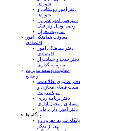
شوراها
دفتر امور روستایی و
شوراها
دفترفنی،امورعمرانی
وحمل ونقل وترافيک
مدیریت بحران
معاونت هماهنگی امور
اقتصادی
دفتر هماهنگی امور
اقتصادی
دفتر جذب و حمایت از
سرمایه گذاری
معاونت توسعه مدیریت
و منابع
دفتر فناوری اطلاعات،
امنیت فضای مجازی و
شبکه دولت
دفتر برنامه ریزی
نوسازی و تحول اداری
دفتر امور اداری مالی
پایگاه ها
پایگاه امر به معروف و
نهی از منکر