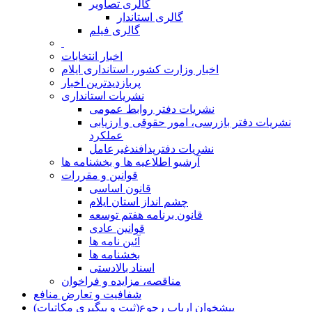
گالری تصاویر
گالری استاندار
گالری فیلم
اخبار انتخابات
اخبار وزارت کشور، استانداری ایلام
پربازدیدترین اخبار
نشریات استانداری
نشریات دفتر روابط عمومی
نشريات دفتر بازرسی، امور حقوقی و ارزيابی
عملکرد
نشريات دفترپدافندغيرعامل
آرشیو اطلاعیه ها و بخشنامه ها
قوانین و مقررات
قانون اساسی
چشم انداز استان ایلام
قانون برنامه هفتم توسعه
قوانین عادی
آئین نامه ها
بخشنامه ها
اسناد بالادستی
مناقصه، مزایده و فراخوان
شفافیت و تعارض منافع
پیشخوان ارباب رجوع(ثبت و پیگیری مکاتبات)