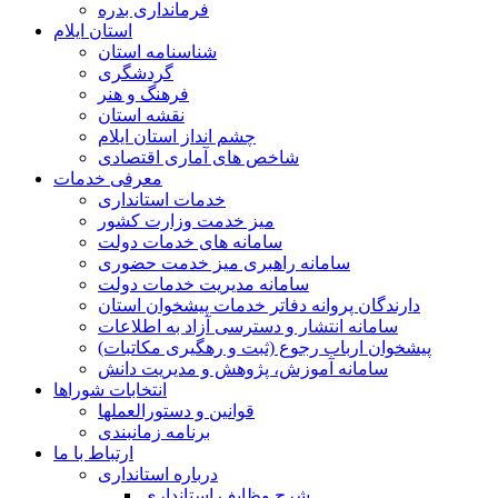
فرمانداری بدره
استان ایلام
شناسنامه استان
گردشگری
فرهنگ و هنر
نقشه استان
چشم انداز استان ایلام
شاخص های آماری اقتصادی
معرفی خدمات
خدمات استانداری
میز خدمت وزارت کشور
سامانه های خدمات دولت
سامانه راهبری میز خدمت حضوری
سامانه مدیریت خدمات دولت
دارندگان پروانه دفاتر خدمات پیشخوان استان
سامانه انتشار و دسترسی آزاد به اطلاعات
پیشخوان ارباب رجوع (ثبت و رهگیری مکاتبات)
سامانه آموزش، پژوهش و مدیریت دانش
انتخابات شوراها
قوانین و دستورالعملها
برنامه زمانبندی
ارتباط با ما
درباره استانداری
شرح وظایف استانداری