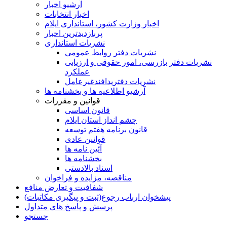
آرشیو اخبار
اخبار انتخابات
اخبار وزارت کشور، استانداری ایلام
پربازدیدترین اخبار
نشریات استانداری
نشریات دفتر روابط عمومی
نشريات دفتر بازرسی، امور حقوقی و ارزيابی
عملکرد
نشريات دفترپدافندغيرعامل
آرشیو اطلاعیه ها و بخشنامه ها
قوانین و مقررات
قانون اساسی
چشم انداز استان ایلام
قانون برنامه هفتم توسعه
قوانین عادی
آئین نامه ها
بخشنامه ها
اسناد بالادستی
مناقصه، مزایده و فراخوان
شفافیت و تعارض منافع
پیشخوان ارباب رجوع(ثبت و پیگیری مکاتبات)
پرسش و پاسخ های متداول
جستجو