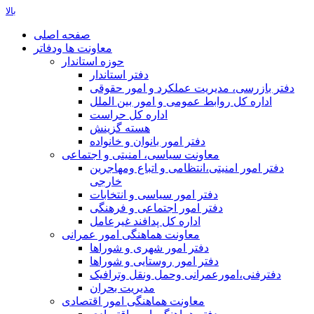
بالا
صفحه اصلی
معاونت ها ودفاتر
حوزه استاندار
دفتر استاندار
دفتر بازرسی، مدیریت عملکرد و امور حقوقی
اداره کل روابط عمومی و امور بین الملل
اداره کل حراست
هسته گزینش
دفتر امور بانوان و خانواده
معاونت سیاسی، امنیتی و اجتماعی
دفتر امور امنيتی،انتظامی و اتباع ومهاجرین
خارجی
دفتر امور سیاسی و انتخابات
دفتر امور اجتماعی و فرهنگی
اداره کل پدافند غیرعامل
معاونت هماهنگی امور عمرانی
دفتر امور شهری و شوراها
دفتر امور روستایی و شوراها
دفترفنی،امورعمرانی وحمل ونقل وترافيک
مدیریت بحران
معاونت هماهنگی امور اقتصادی