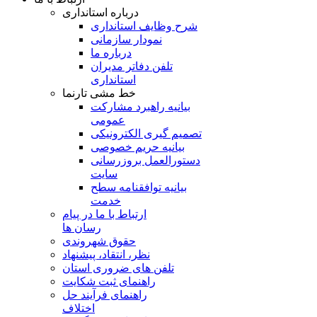
درباره استانداری
شرح وظایف استانداری
نمودار سازمانی
درباره ما
تلفن دفاتر مدیران
استانداری
خط مشی تارنما
بیانیه راهبرد مشارکت
عمومی
تصمیم گیری الکترونیکی
بیانیه حریم خصوصی
دستورالعمل بروزرسانی
سایت
بیانیه توافقنامه سطح
خدمت
ارتباط با ما در پیام
رسان ها
حقوق شهروندی
نظر، انتقاد، پیشنهاد
تلفن های ضروری استان
راهنمای ثبت شکایت
راهنمای فرآیند حل
اختلاف