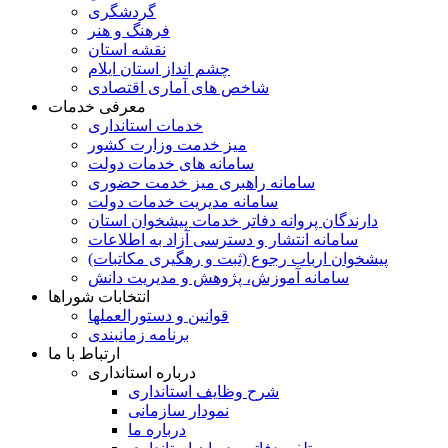
گردشگری
فرهنگ و هنر
نقشه استان
چشم انداز استان ایلام
شاخص های آماری اقتصادی
معرفی خدمات
خدمات استانداری
میز خدمت وزارت کشور
سامانه های خدمات دولت
سامانه راهبری میز خدمت حضوری
سامانه مدیریت خدمات دولت
دارندگان پروانه دفاتر خدمات پیشخوان استان
سامانه انتشار و دسترسی آزاد به اطلاعات
پیشخوان ارباب رجوع (ثبت و رهگیری مکاتبات)
سامانه آموزش، پژوهش و مدیریت دانش
انتخابات شوراها
قوانین و دستورالعملها
برنامه زمانبندی
ارتباط با ما
درباره استانداری
شرح وظایف استانداری
نمودار سازمانی
درباره ما