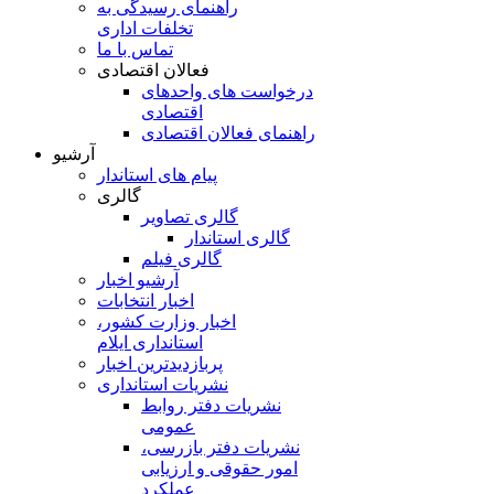
راهنمای رسیدگی به
تخلفات اداری
تماس با ما
فعالان اقتصادی
درخواست های واحدهای
اقتصادی
راهنمای فعالان اقتصادی
آرشیو
پیام های استاندار
گالری
گالری تصاویر
گالری استاندار
گالری فیلم
آرشیو اخبار
اخبار انتخابات
اخبار وزارت کشور،
استانداری ایلام
پربازدیدترین اخبار
نشریات استانداری
نشریات دفتر روابط
عمومی
نشريات دفتر بازرسی،
امور حقوقی و ارزيابی
عملکرد