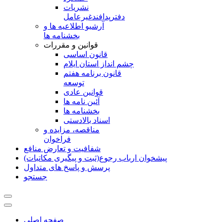
نشريات
دفترپدافندغيرعامل
آرشیو اطلاعیه ها و
بخشنامه ها
قوانین و مقررات
قانون اساسی
چشم انداز استان ایلام
قانون برنامه هفتم
توسعه
قوانین عادی
آئین نامه ها
بخشنامه ها
اسناد بالادستی
مناقصه، مزایده و
فراخوان
شفافیت و تعارض منافع
پیشخوان ارباب رجوع(ثبت و پیگیری مکاتبات)
پرسش و پاسخ های متداول
جستجو
صفحه اصلی