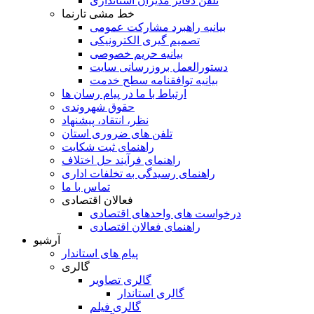
تلفن دفاتر مدیران استانداری
خط مشی تارنما
بیانیه راهبرد مشارکت عمومی
تصمیم گیری الکترونیکی
بیانیه حریم خصوصی
دستورالعمل بروزرسانی سایت
بیانیه توافقنامه سطح خدمت
ارتباط با ما در پیام رسان ها
حقوق شهروندی
نظر، انتقاد، پیشنهاد
تلفن های ضروری استان
راهنمای ثبت شکایت
راهنمای فرآیند حل اختلاف
راهنمای رسیدگی به تخلفات اداری
تماس با ما
فعالان اقتصادی
درخواست های واحدهای اقتصادی
راهنمای فعالان اقتصادی
آرشیو
پیام های استاندار
گالری
گالری تصاویر
گالری استاندار
گالری فیلم