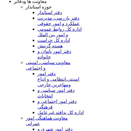
معاونت ها ودفاتر
حوزه استاندار
دفتر استاندار
دفتر بازرسی، مدیریت
عملکرد و امور حقوقی
اداره کل روابط عمومی
و امور بین الملل
اداره کل حراست
هسته گزینش
دفتر امور بانوان و
خانواده
معاونت سیاسی، امنیتی
و اجتماعی
دفتر امور
امنيتی،انتظامی و اتباع
ومهاجرین خارجی
دفتر امور سیاسی و
انتخابات
دفتر امور اجتماعی و
فرهنگی
اداره کل پدافند غیرعامل
معاونت هماهنگی امور
عمرانی
دفتر امور شهری و