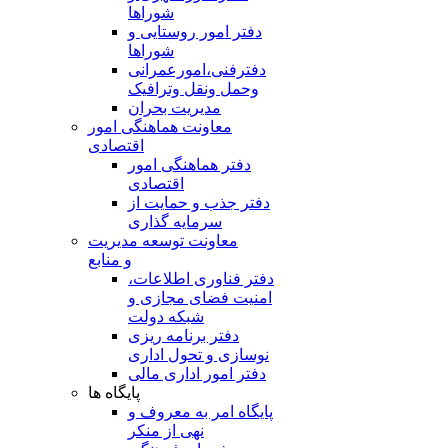
شوراها
دفتر امور روستایی و
شوراها
دفترفنی،امورعمرانی
وحمل ونقل وترافيک
مدیریت بحران
معاونت هماهنگی امور
اقتصادی
دفتر هماهنگی امور
اقتصادی
دفتر جذب و حمایت از
سرمایه گذاری
معاونت توسعه مدیریت
و منابع
دفتر فناوری اطلاعات،
امنیت فضای مجازی و
شبکه دولت
دفتر برنامه ریزی
نوسازی و تحول اداری
دفتر امور اداری مالی
پایگاه ها
پایگاه امر به معروف و
نهی از منکر