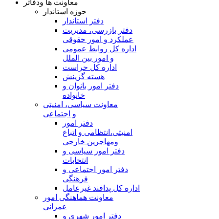
معاونت ها ودفاتر
حوزه استاندار
دفتر استاندار
دفتر بازرسی، مدیریت
عملکرد و امور حقوقی
اداره کل روابط عمومی
و امور بین الملل
اداره کل حراست
هسته گزینش
دفتر امور بانوان و
خانواده
معاونت سیاسی، امنیتی
و اجتماعی
دفتر امور
امنيتی،انتظامی و اتباع
ومهاجرین خارجی
دفتر امور سیاسی و
انتخابات
دفتر امور اجتماعی و
فرهنگی
اداره کل پدافند غیرعامل
معاونت هماهنگی امور
عمرانی
دفتر امور شهری و