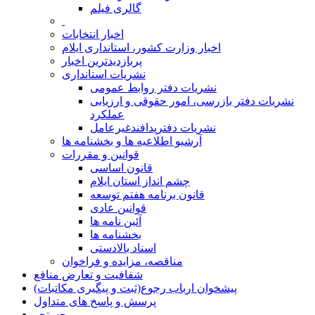
گالری فیلم
اخبار انتخابات
اخبار وزارت کشور، استانداری ایلام
پربازدیدترین اخبار
نشریات استانداری
نشریات دفتر روابط عمومی
نشريات دفتر بازرسی، امور حقوقی و ارزيابی
عملکرد
نشريات دفترپدافندغيرعامل
آرشیو اطلاعیه ها و بخشنامه ها
قوانین و مقررات
قانون اساسی
چشم انداز استان ایلام
قانون برنامه هفتم توسعه
قوانین عادی
آئین نامه ها
بخشنامه ها
اسناد بالادستی
مناقصه، مزایده و فراخوان
شفافیت و تعارض منافع
پیشخوان ارباب رجوع(ثبت و پیگیری مکاتبات)
پرسش و پاسخ های متداول
جستجو