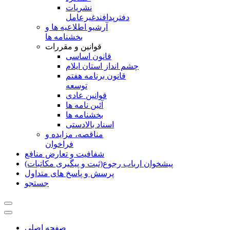
نشريات
دفترپدافندغيرعامل
آرشیو اطلاعیه ها و
بخشنامه ها
قوانین و مقررات
قانون اساسی
چشم انداز استان ایلام
قانون برنامه هفتم
توسعه
قوانین عادی
آئین نامه ها
بخشنامه ها
اسناد بالادستی
مناقصه، مزایده و
فراخوان
شفافیت و تعارض منافع
پیشخوان ارباب رجوع(ثبت و پیگیری مکاتبات)
پرسش و پاسخ های متداول
جستجو
صفحه اصلی