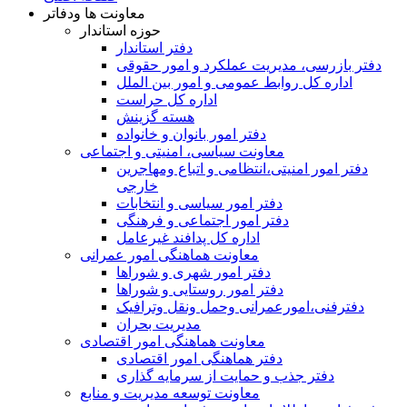
معاونت ها ودفاتر
حوزه استاندار
دفتر استاندار
دفتر بازرسی، مدیریت عملکرد و امور حقوقی
اداره کل روابط عمومی و امور بین الملل
اداره کل حراست
هسته گزینش
دفتر امور بانوان و خانواده
معاونت سیاسی، امنیتی و اجتماعی
دفتر امور امنيتی،انتظامی و اتباع ومهاجرین
خارجی
دفتر امور سیاسی و انتخابات
دفتر امور اجتماعی و فرهنگی
اداره کل پدافند غیرعامل
معاونت هماهنگی امور عمرانی
دفتر امور شهری و شوراها
دفتر امور روستایی و شوراها
دفترفنی،امورعمرانی وحمل ونقل وترافيک
مدیریت بحران
معاونت هماهنگی امور اقتصادی
دفتر هماهنگی امور اقتصادی
دفتر جذب و حمایت از سرمایه گذاری
معاونت توسعه مدیریت و منابع