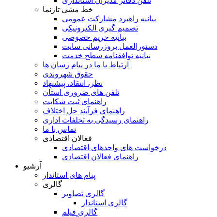
تلفن دفاتر مدیران استانداری
خط مشی تارنما
بیانیه راهبرد مشارکت عمومی
تصمیم گیری الکترونیکی
بیانیه حریم خصوصی
دستورالعمل بروزرسانی سایت
بیانیه توافقنامه سطح خدمت
ارتباط با ما در پیام رسان ها
حقوق شهروندی
نظر، انتقاد، پیشنهاد
تلفن های ضروری استان
راهنمای ثبت شکایت
راهنمای فرآیند حل اختلاف
راهنمای رسیدگی به تخلفات اداری
تماس با ما
فعالان اقتصادی
درخواست های واحدهای اقتصادی
راهنمای فعالان اقتصادی
آرشیو
پیام های استاندار
گالری
گالری تصاویر
گالری استاندار
گالری فیلم