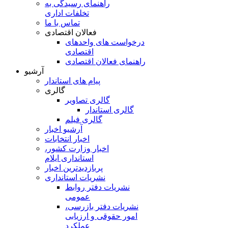
راهنمای رسیدگی به
تخلفات اداری
تماس با ما
فعالان اقتصادی
درخواست های واحدهای
اقتصادی
راهنمای فعالان اقتصادی
آرشیو
پیام های استاندار
گالری
گالری تصاویر
گالری استاندار
گالری فیلم
آرشیو اخبار
اخبار انتخابات
اخبار وزارت کشور،
استانداری ایلام
پربازدیدترین اخبار
نشریات استانداری
نشریات دفتر روابط
عمومی
نشريات دفتر بازرسی،
امور حقوقی و ارزيابی
عملکرد