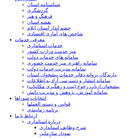
شناسنامه استان
گردشگری
فرهنگ و هنر
نقشه استان
چشم انداز استان ایلام
شاخص های آماری اقتصادی
معرفی خدمات
خدمات استانداری
میز خدمت وزارت کشور
سامانه های خدمات دولت
سامانه راهبری میز خدمت حضوری
سامانه مدیریت خدمات دولت
دارندگان پروانه دفاتر خدمات پیشخوان استان
سامانه انتشار و دسترسی آزاد به اطلاعات
پیشخوان ارباب رجوع (ثبت و رهگیری مکاتبات)
سامانه آموزش، پژوهش و مدیریت دانش
انتخابات شوراها
قوانین و دستورالعملها
برنامه زمانبندی
ارتباط با ما
درباره استانداری
شرح وظایف استانداری
نمودار سازمانی