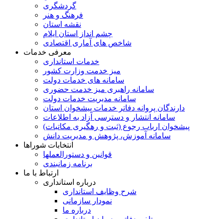
گردشگری
فرهنگ و هنر
نقشه استان
چشم انداز استان ایلام
شاخص های آماری اقتصادی
معرفی خدمات
خدمات استانداری
میز خدمت وزارت کشور
سامانه های خدمات دولت
سامانه راهبری میز خدمت حضوری
سامانه مدیریت خدمات دولت
دارندگان پروانه دفاتر خدمات پیشخوان استان
سامانه انتشار و دسترسی آزاد به اطلاعات
پیشخوان ارباب رجوع (ثبت و رهگیری مکاتبات)
سامانه آموزش، پژوهش و مدیریت دانش
انتخابات شوراها
قوانین و دستورالعملها
برنامه زمانبندی
ارتباط با ما
درباره استانداری
شرح وظایف استانداری
نمودار سازمانی
درباره ما