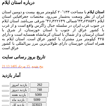
درباره استان ایلام
استان ایلام
با مساحت ۲۰٬۱۳۳ کیلومتر مربع، بیست و دومین استان
ایران از نظر وسعت به‌شمار می‌رود. مختصات جغرافیایی استان
ایلام ۳۳٫۶۳۸۵۳۱°شمالی ۴۶٫۴۲۲۶۴۹° شرقی می‌باشد. استان ایلام
در جنوب غرب ایران در سلسله جبال زاگرس واقع است و از غرب
با کشور عراق از جنوب با استان خوزستان، از شرق با
استان لرستان و از شمال با استان کرمانشاه همسایه است و دارای
۴۲۵ کیلومتر مرز مشترک با کشور عراق است. استان ایلام به
همراه استان خوزستان دارای طولانی‌ترین مرز بین‌المللی با کشور
عراق است
تاریخ بروز رسانی سایت
پنج شنبه, 15 مرداد 1405 21:13
آمار بازدید
262
بازدید امروز
748
بازدید دیروز
5089
بازدید هفته
5089
بازدید ماه
323023
بازدید کل