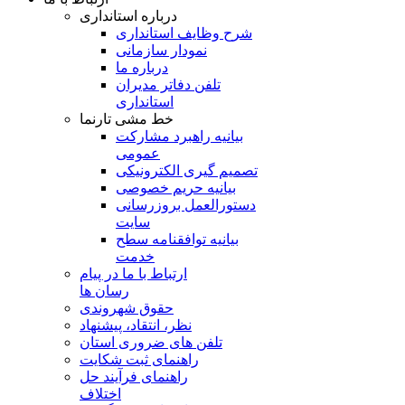
درباره استانداری
شرح وظایف استانداری
نمودار سازمانی
درباره ما
تلفن دفاتر مدیران
استانداری
خط مشی تارنما
بیانیه راهبرد مشارکت
عمومی
تصمیم گیری الکترونیکی
بیانیه حریم خصوصی
دستورالعمل بروزرسانی
سایت
بیانیه توافقنامه سطح
خدمت
ارتباط با ما در پیام
رسان ها
حقوق شهروندی
نظر، انتقاد، پیشنهاد
تلفن های ضروری استان
راهنمای ثبت شکایت
راهنمای فرآیند حل
اختلاف