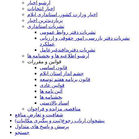
آرشیو اخبار
اخبار انتخابات
اخبار وزارت کشور، استانداری ایلام
پربازدیدترین اخبار
نشریات استانداری
نشریات دفتر روابط عمومی
نشريات دفتر بازرسی، امور حقوقی و ارزيابی
عملکرد
نشريات دفترپدافندغيرعامل
آرشیو اطلاعیه ها و بخشنامه ها
قوانین و مقررات
قانون اساسی
چشم انداز استان ایلام
قانون برنامه هفتم توسعه
قوانین عادی
آئین نامه ها
بخشنامه ها
اسناد بالادستی
مناقصه، مزایده و فراخوان
شفافیت و تعارض منافع
پیشخوان ارباب رجوع(ثبت و پیگیری مکاتبات)
پرسش و پاسخ های متداول
جستجو