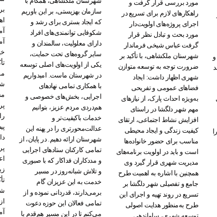
شهرستان ملکشاهی، همگام با
مورد بررسی قرار گرفت و
بر
سازمان بهزیستی، بر این باوریم
راهکارهای لازم برای تسریع در
اه
که ایجاد بستری برای رشد و
اجرای پروژه‌های اولویت‌دار
آم
شکوفایی توانمندی‌های افراد
مورد بحث و تبادل نظر قرار
آم
دارای معلولیت، سالمندان و
گرفت عباس شیخی فرماندار
خی
سایر گروه‌های تحت حمایت،
شهرستان ملکشاهی، با تأکید بر
و
تأ
یکی از اولویت‌های اصلی توسعه
ضرورت توجه به توسعه متوازن
د
مر
در شهرستان ماست. امیدواریم
شهری اظهار داشت: ایجاد
شو
با همکاری تمامی نهادهای
فضاهای عمومی و تفریحی
مش
اجرایی، بخش‌های خصوصی و
به‌ویژه احداث پارک، از نیازهای
پر
هم‌دردی مردم عزیز، بتوانیم
مهم شهر دلگشا در راستای
را
خدمات باکیفیت‌تر و
افزایش نشاط اجتماعی، ارتقای
پی
عدالت‌محورتری را در پهنه این
کیفیت زندگی و ایجاد محیطی
ا
دا
شهرستان ارائه دهیم. در پایان، از
مناسب برای حضور خانواده‌ها
پر
تمامی کارکنان ستادهای اجرایی
است و باید در اولویت برنامه‌های
اع
و مددکاران فداکار که با صبوری
مدیریت شهری قرار گیرد وی
زی
و تلاش شبانه‌روز در مسیر
همچنین با اشاره به اهمیت طرح
تأ
خدمت به این عزیزان گام
جامع و تفصیلی شهر دلگشا بر
شه
برمی‌دارند، قدردانی نموده و از
تسریع در روند تهیه و اجرای این
از
تمامی فعالان این حوزه دعوت
طرح به‌منظور هدایت اصولی
آم
می‌کنم تا در این مسیر هم‌قدم با
توسعه شهری، ساماندهی