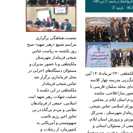
تاریخ ایجاد در شنبه, 27 تیر 1405
06:2
بازدید: 37
نشست هماهنگی برگزاری
مراسم تشییع «رهبر شهید» صبح
روز یکشنبه به ریاست عباس
شیخی فرماندار شهرستان
ملکشاهی و با حضور مدیران و
مسئولان دستگاه‌های اجرایی در
ملکشاهی - ۲۳ تیرماه ۱۴۰۵ آیین
محل فرمانداری برگزار شد
نگ‌زنی مدرسه چهار کلاسه
عباس شیخی فرماندار
تدای محله سلمان فارسی با
ملکشاهی در این جلسه با
ور سارا فلاحی، نماینده
تسلیت شهادت رهبر شهید امت
دم استان ایلام در مجلس
اسلامی، جمعی از فرماندهان
رای اسلامی عباس شیخی،
نظامی و مردم بی‌گناه در پی
ماندار شهرستان ، مدیرکل
تجاوز اخیر رژیم غاصب
وزش و پرورش استان ایلام،
صهیونیستی و آمریکایی به
عی از مسئولان استانی و
کشورمان، از رشادت و
رستانی و خیرین مدرسه‌ساز