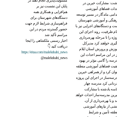
مسئولیت‌پذیری انجام دهند در
شت: مشارکت خیرین در
پایان این نشست نیز بر
داث فضاهای آموزشی
هم‌افزایی و همکاری همه
دامی ماندگار در مسیر توسعه
دستگاه‌های شهرستان برای
هنگی و آموزشی شهرستان
فراهم‌سازی شرایط لازم جهت
ت و دستگاه‌های اجرایی نیز با
حضور گسترده مردم در این
ام ظرفیت، روند اجرای این
مراسم تأکید شد
وژه را تا مرحله بهره‌برداری
اخبار رسمی ملکشاهی را اینجا
گیری خواهند کرد مدیرکل
دریافت کنید 👇
وزش و پرورش استان ایلام
https://eitaa.com/malekshahi_news
ز در این مراسم احداث این
@malekshahi_news
رسه را گامی مؤثر در بهبود
فیت فضاهای آموزشی منطقه
وان کرد و از همراهی خیرین
رسه‌ساز در اجرای این پروژه
ردانی کرد مدرسه چهار
اسه یادشده با مشارکت
رین مدرسه‌ساز احداث خواهد
 و با بهره‌برداری از آن،
شی از نیازهای آموزشی
طقه تأمین و شرایط