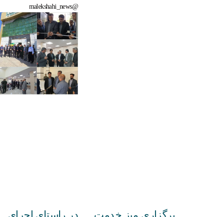
@malekshahi_news
برگزاری میز خدمت
در راستای اجرای