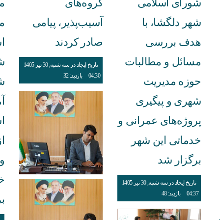
شورای اسلامی
گروه‌های
مر
شهر دلگشا، با
آسیب‌پذیر، پیامی
م
هدف بررسی
صادر کردند
ا
مسائل و مطالبات
ش
تاریخ ایجاد در سه شنبه, 30 تیر 1405
04:30
بازدید: 32
حوزه مدیریت
ش
شهری و پیگیری
آ
پروژه‌های عمرانی و
ا
خدماتی این شهر
ا
برگزار شد
و
خ
تاریخ ایجاد در سه شنبه, 30 تیر 1405
04:37
بازدید: 48
ب