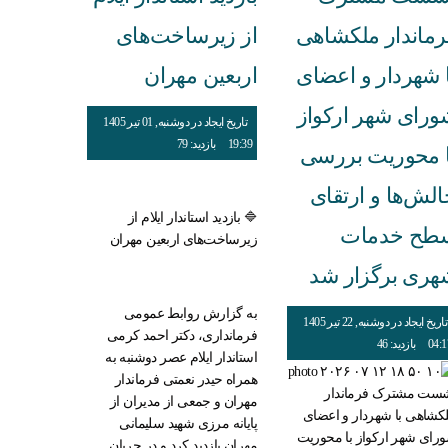
رماندار ملکشاهی
از زیرساخت‌های
ا شهردار و اعضای
اربعین مهران
ورای شهر ارکواز
تاریخ ایجاد در دوشنبه, 01 تیر 1405
19:39
بازدید: 79
ا محوریت بررسی
الش‌ها و ارتقای
🔷 بازدید استاندار ایلام از
طح خدمات
زیرساخت‌های اربعین مهران
هری برگزار شد
به گزارش روابط عمومی
تاریخ ایجاد در دوشنبه, 22 تیر 1405
فرمانداری، دکتر احمد کرمی
04:1
بازدید: 46
استاندار ایلام عصر دوشنبه به
همراه حیدر نعمتی فرماندار
ست مشترک فرماندار
مهران و جمعی از مدیران از
کشاهی با شهردار و اعضای
پایانه مرزی شهید سلیمانی
رای شهر ارکواز با محوریت
مهران بازدید کرد و در جریان