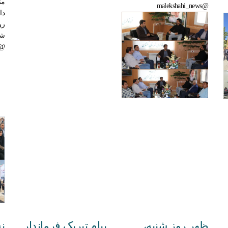
من
@malekshahi_news
دا
رو
شه
ekshahi_news
ظهر روز شنبه،
پیام تبریک فرماندار
ن