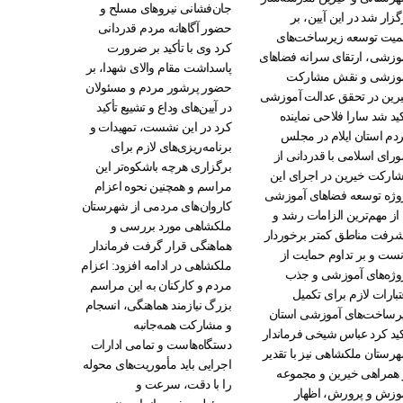
جان‌فشانی نیروهای مسلح و
گزار شد در این آیین، بر
حضور آگاهانه مردم قدردانی
میت توسعه زیرساخت‌های
کرد وی با تأکید بر ضرورت
وزشی، ارتقای سرانه فضاهای
پاسداشت مقام والای شهدا، بر
وزشی و نقش مشارکت
حضور پرشور مردم و مسئولان
رین در تحقق عدالت آموزشی
در آیین‌های وداع و تشییع تأکید
کید شد سارا فلاحی نماینده
کرد در این نشست، تمهیدات و
دم استان ایلام در مجلس
برنامه‌ریزی‌های لازم برای
رای اسلامی با قدردانی از
برگزاری هرچه باشکوه‌تر این
ارکت خیرین در اجرای این
مراسم و همچنین نحوه اعزام
وژه توسعه فضاهای آموزشی
کاروان‌های مردمی از شهرستان
 از مهم‌ترین الزامات رشد و
ملکشاهی مورد بررسی و
شرفت مناطق کمتر برخوردار
هماهنگی قرار گرفت فرماندار
نست و بر تداوم حمایت از
ملکشاهی در ادامه افزود: اعزام
وژه‌های آموزشی و جذب
مردم و کارکنان به این مراسم
تبارات لازم برای تکمیل
بزرگ نیازمند هماهنگی، انسجام
رساخت‌های آموزشی استان
و مشارکت همه‌جانبه
کید کرد عباس شیخی فرماندار
دستگاه‌هاست و تمامی ادارات
رستان ملکشاهی نیز با تقدیر
اجرایی باید مأموریت‌های محوله
 همراهی خیرین و مجموعه
را با دقت، سرعت و
وزش و پرورش، اظهار