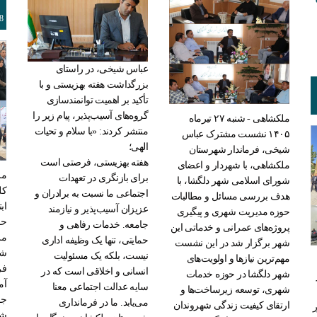
8
عباس شیخی، در راستای
بزرگداشت هفته بهزیستی و با
تأکید بر اهمیت توانمندسازی
گروه‌های آسیب‌پذیر، پیام زیر را
ملکشاهی - شنبه ۲۷ تیرماه
منتشر کردند: «با سلام و تحیات
۱۴۰۵ نشست مشترک عباس
الهی؛
شیخی، فرماندار شهرستان
هفته بهزیستی، فرصتی است
ملکشاهی، با شهردار و اعضای
برای بازنگری در تعهدات
شورای اسلامی شهر دلگشا، با
کل
اجتماعی ما نسبت به برادران و
هدف بررسی مسائل و مطالبات
اب
عزیزان آسیب‌پذیر و نیازمند
حوزه مدیریت شهری و پیگیری
حض
جامعه. خدمات رفاهی و
پروژه‌های عمرانی و خدماتی این
مر
حمایتی، تنها یک وظیفه اداری
شهر برگزار شد در این نشست
شو
نیست، بلکه یک مسئولیت
مهم‌ترین نیازها و اولویت‌های
فر
انسانی و اخلاقی است که در
شهر دلگشا در حوزه خدمات
آم
سایه عدالت اجتماعی معنا
شهری، توسعه زیرساخت‌ها و
جم
می‌یابد. ما در فرمانداری
ارتقای کیفیت زندگی شهروندان
شه