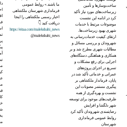
دا
ما باشند.» روابط عمومی
ساخت‌وسازها و تأمین
اح
فرمانداری شهرستان ملکشاهی
زیرساخت‌های مورد نیاز تأکید
اق
اخبار رسمی ملکشاهی را اینجا
کرد در ادامه این نشست
فر
دریافت کنید 👇
موضوعات مرتبط با خدمات
اس
https://eitaa.com/malekshahi_news
شهری بهبود زیرساخت‌ها،
تم
@malekshahi_news
ارتقای کیفیت خدمات‌رسانی به
پر
شهروندان و بررسی مسائل و
پی
مطالبات شهری مطرح شد و بر
آم
همکاری و هماهنگی دستگاه‌های
نی
اجرایی برای رفع مشکلات و
مد
تسریع در اجرای پروژه‌های
کی
عمرانی و خدماتی تأکید شد در
عن
پایان، فرماندار ملکشاهی بر
مد
پیگیری مستمر مصوبات این
قد
نشست و بهره‌گیری از همه
کل
ظرفیت‌های موجود برای توسعه
خی
شهر دلگشا و افزایش
شد
رضایتمندی شهروندان تأکید کرد
بخ
روابط عمومی فرمانداری
من
شهرستان