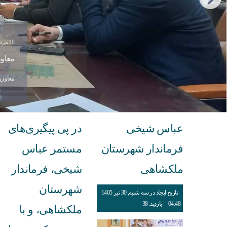
18 مرداد 1405
معاون
معاون 
عباس شیخی
در پی پیگیری‌های
فرماندار شهرستان
مستمر عباس
ملکشاهی
شیخی، فرماندار
شهرستان
تاریخ ایجاد در سه شنبه, 30 تیر 1405
04:48
بازدید: 38
ملکشاهی، و با