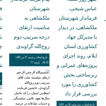
عباس شیخی،
شهرستان
ف
فرماندار شهرستان
ملکشاهی به
ب
ملکشاهی، در دیدار
مناسبت ارتقای
ش
با مدیرکل جهاد
درجه سرتیپ دوم
ب
کشاورزی استان
روح‌الله گراوندی
چ
ایلام، روند اجرای
س
تاریخ ایجاد در شنبه, 27 تیر 1405
06:30
بازدید: 77
پروژه‌های عمرانی و
ش
زیرساختی بخش
7
کشاورزی را مورد
بررسی قرار داد
نش
مل
شو
تاریخ ایجاد در سه شنبه, 30 تیر 1405