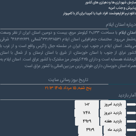
سازمان شهرداری ها و دهیاری های کشور
پذیرش و جذب امریه
دانلودنرم افزارهوشمند افراد نابینا یا کم‌بینا برای کار با کامپیوتر
درباره استان ایلام
ستان ایلام
با مساحت ۲۰٬۱۳۳ کیلومتر مربع، بیست و دومین استان ایران از نظر وسعت
به‌شمار می‌رود. مختصات جغرافیایی استان ایلام ۳۳٫۶۳۸۵۳۱°شمالی ۴۶٫۴۲۲۶۴۹° شرقی
می‌باشد. استان ایلام در جنوب غرب ایران در سلسله جبال زاگرس واقع است و از غرب با
کشور عراق از جنوب با استان خوزستان، از شرق با استان لرستان و از شمال با استان
کرمانشاه همسایه است و دارای ۴۲۵ کیلومتر مرز مشترک با کشور عراق است. استان ایلام به
همراه استان خوزستان دارای طولانی‌ترین مرز بین‌المللی با کشور عراق است
تاریخ بروز رسانی سایت
پنج شنبه, 15 مرداد 1405 21:13
آمار بازدید
بازدید امروز
102
بازدید دیروز
748
بازدید هفته
4929
بازدید ماه
4929