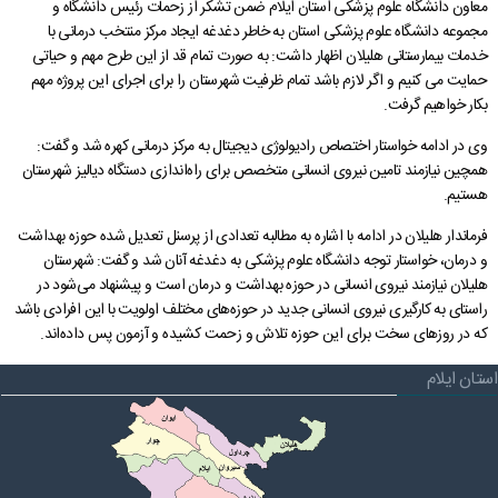
معاون دانشگاه علوم پزشکی استان ایلام ضمن تشکر از زحمات رئیس دانشگاه و
مجموعه دانشگاه علوم پزشکی استان به خاطر دغدغه ایجاد مرکز منتخب درمانی با
فرمانداری آبدانان
مدیریت بحران
پیام های استاندار
شفافیت و تعارض منافع
چشم انداز استان ایلام
خط مشی تارنما
شرح وظایف استانداری
دفتر امور بانوان و خانواده
سامانه راهبری میز خدمت حضوری
پایگاه امر به معروف و نهی از منکر
دفتر برنامه ریزی نوسازی و تحول اداری
خدمات بیمارستانی هلیلان اظهار داشت: به صورت تمام قد از این طرح مهم و حیاتی
گالری
نمودار سازمانی
شورای فرهنگی
فرمانداری سیروان
دفتر امور اداری مالی
ارتباط با ما در پیام رسان ها
شاخص های آماری اقتصادی
سامانه مدیریت خدمات دولت
بیانیه راهبرد مشارکت عمومی
پیشخوان ارباب رجوع(ثبت و پیگیری مکاتبات)
حمایت می کنیم و اگر لازم باشد تمام ظرفیت شهرستان را برای اجرای این پروژه مهم
بکار خواهیم گرفت.
درباره ما
حقوق شهروندی
فرمانداری چرداول
گالری تصاویر
تصمیم گیری الکترونیکی
پرسش و پاسخ های متداول
پایگاه بنیاد شهید و امور ایثارگران
دارندگان پروانه دفاتر خدمات پیشخوان استان
وی در ادامه خواستار اختصاص رادیولوژی دیجیتال به مرکز درمانی کهره شد و گفت:
جستجو
گالری فیلم
اخبار انتخابات
فرمانداری هلیلان
گالری استاندار
نظر، انتقاد، پیشنهاد
بیانیه حریم خصوصی
تلفن دفاتر مدیران استانداری
قرارگاه اقتصادی مقاومتی استان
سامانه انتشار و دسترسی آزاد به اطلاعات
همچین نیازمند تامین نیروی انسانی متخصص برای راه‌اندازی دستگاه دیالیز شهرستان
هستیم.
فرمانداری ملکشاهی
تلفن های ضروری استان
دستورالعمل بروزرسانی سایت
اخبار وزارت کشور، استانداری ایلام
پیشخوان ارباب رجوع (ثبت و رهگیری مکاتبات)
فرماندار هلیلان در ادامه با اشاره به مطالبه تعدادی از پرسنل تعدیل شده حوزه بهداشت
فرمانداری ایوان
پربازدیدترین اخبار
راهنمای ثبت شکایت
بیانیه توافقنامه سطح خدمت
سامانه آموزش، پژوهش و مدیریت دانش
و درمان، خواستار توجه دانشگاه علوم پزشکی به دغدغه آنان شد و گفت: شهرستان
هلیلان نیازمند نیروی انسانی در حوزه بهداشت و درمان است و پیشنهاد می‌شود در
فرمانداری بدره
نشریات استانداری
راهنمای فرآیند حل اختلاف
راستای به کارگیری نیروی انسانی جدید در حوزه‌های مختلف اولویت با این افرادی باشد
که در روزهای سخت برای این حوزه تلاش و زحمت کشیده‌ و آزمون پس داده‌اند.
نشریات دفتر روابط عمومی
آرشیو اطلاعیه ها و بخشنامه ها
راهنمای رسیدگی به تخلفات اداری
استان ایلام
تماس با ما
قوانین و مقررات
نشريات دفتر بازرسی، امور حقوقی و ارزيابی عملکرد
قانون اساسی
فعالان اقتصادی
مناقصه، مزایده و فراخوان
نشريات دفترپدافندغيرعامل
چشم انداز استان ایلام
درخواست های واحدهای اقتصادی