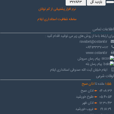
بازدید کل
322863
نرم افز
ار پشتیبانی از کم توانان
سامانه شفافیت استانداری ایلام
اطلاعات تماس
برای ارتباط با ما از روش های زیر می توانید اقدام کنید :
ravabet@ostanil.ir
08413337001-2
www.ostanil.ir
پیام رسان سروش
پیام رسان بله
ایلام خیابان آیت الله صدوقی استانداری ایلام
اوقات شرعی
55
:
1
مانده تا
اذان صبح
04:08:36
اذان صبح
05:40:54
طلوع خورشید
12:30:43
اذان ظهر
19:18:29
غروب خورشید