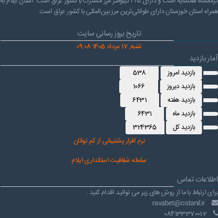
کرمانشاه همسایه است و دارای ۴۲۵ کیلومتر مرز مشترک با کشور عراق است. استان ایلام به
همراه استان خوزستان دارای طولانی‌ترین مرز بین‌المللی با کشور عراق است
تاریخ بروز رسانی سایت
شنبه, 17 مرداد 1405 09:08
آمار بازدید
بازدید امروز
538
بازدید دیروز
1066
بازدید هفته
6431
بازدید ماه
6431
بازدید کل
324365
نرم افز
ار پشتیبانی از کم توانان
سامانه شفافیت استانداری ایلام
اطلاعات تماس
برای ارتباط با ما از روش های زیر می توانید اقدام کنید :
ravabet@ostanil.ir
08413337001-2