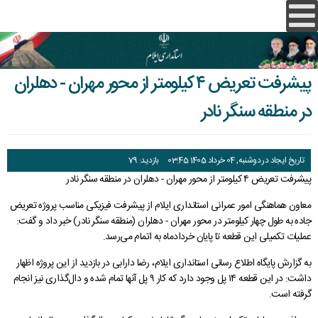
پیشرفت تعریض ۴ کیلومتر از محور مهران - دهلران
در منطقه سنگر نادر
صفحه اصلی
معاونت ها ودفاتر
تاریخ ایجاد در دوشنبه, 04 خرداد 1405 03:45
بازدید: 79
فرمانداری ها
حوزه استاندار
پیشرفت تعریض ۴ کیلومتر از محور مهران - دهلران در منطقه سنگر نادر
فرمانداری ایلام
دفتر استاندار
استان ایلام
معاونت سیاسی، امنیتی و اجتماعی
معاون هماهنگی امور عمرانی استانداری ایلام از پیشرفت فیزیکی مناسب پروژه تعریض
جاده به طول چهار کیلومتر در محور مهران - دهلران (منطقه سنگر نادر) خبر داد و گفت:
فرمانداری مهران
شناسنامه استان
معرفی خدمات
معاونت هماهنگی امور عمرانی
دفتر بازرسی، مدیریت عملکرد و امور حقوقی
دفتر امور امنيتی،انتظامی و اتباع ومهاجرین خارجی
عملیات تکمیلی این قطعه تا پایان خردادماه به اتمام می‌رسد.
گردشگری
فرمانداری دره شهر
خدمات استانداری
انتخابات شوراها
دفتر امور شهری و شوراها
دفتر امور سیاسی و انتخابات
معاونت هماهنگی امور اقتصادی
اداره کل روابط عمومی و امور بین الملل
به گزارش پایگاه اطلاع رسانی استانداری ایلام، رضا دارابی در بازدید از این پروژه اظهار
داشت: در این قطعه ۱۴ پل وجود دارد که کار ۹ پل آنها تمام شده و دال‌گذاری نیز انجام
فرهنگ و هنر
فرمانداری چوار
ارتباط با ما
اداره کل حراست
قوانین و دستورالعملها
میز خدمت وزارت کشور
دفتر امور روستایی و شوراها
دفتر هماهنگی امور اقتصادی
دفتر امور اجتماعی و فرهنگی
معاونت توسعه مدیریت و منابع
گرفته است.
آرشیو
نقشه استان
برنامه زمانبندی
پایگاه ها
هسته گزینش
فرمانداری دهلران
درباره استانداری
اداره کل پدافند غیرعامل
سامانه های خدمات دولت
دفتر جذب و حمایت از سرمایه گذاری
دفترفنی،امورعمرانی وحمل ونقل وترافيک
دفتر فناوری اطلاعات، امنیت فضای مجازی و شبکه دولت