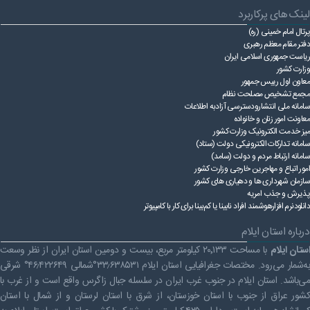
لینک های پرکاربرد
راهنمای فعالان اقتصادی
قانون برنامه هفتم توسعه
پرتال امام خمینی (ره)
قوانین عادی
دفتر مقام معظم رهبری
ریاست ‌جمهوری اسلامی ایران
آئین نامه ها
وزارت کشور
معاون اول رییس جمهور
مجمع تشخیص مصلحت نظام
بخشنامه ها
سامانه ملی انتشارودسترسی آزادبه اطلاعات
معاونت امور زنان و خانواده
اسناد بالادستی
میز خدمت الکترونیک وزارت کشور
سامانه تدارکات الکترونیکی دولت (ستاد)
سامانه ارتباط مردم و دولت (سامد)
امور اتباع و مهاجرین خارجی وزارت کشور
سازمان شهرداری ها و دهیاری های کشور
پذیرش و جذب امریه
دانلودنرم افزارهوشمند افراد نابینا یا کم‌بینا برای کار با کامپیوتر
درباره استان ایلام
ستان ایلام
با مساحت ۲۰٬۱۳۳ کیلومتر مربع، بیست و دومین استان ایران از نظر وسعت
به‌شمار می‌رود. مختصات جغرافیایی استان ایلام ۳۳٫۶۳۸۵۳۱°شمالی ۴۶٫۴۲۲۶۴۹° شرقی
می‌باشد. استان ایلام در جنوب غرب ایران در سلسله جبال زاگرس واقع است و از غرب با
کشور عراق از جنوب با استان خوزستان، از شرق با استان لرستان و از شمال با استان