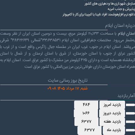
سازمان شهرداری ها و دهیاری های کشور
پذیرش و جذب امریه
دانلودنرم افزارهوشمند افراد نابینا یا کم‌بینا برای کار با کامپیوتر
درباره استان ایلام
ستان ایلام
با مساحت ۲۰٬۱۳۳ کیلومتر مربع، بیست و دومین استان ایران از نظر وسعت
به‌شمار می‌رود. مختصات جغرافیایی استان ایلام ۳۳٫۶۳۸۵۳۱°شمالی ۴۶٫۴۲۲۶۴۹° شرقی
می‌باشد. استان ایلام در جنوب غرب ایران در سلسله جبال زاگرس واقع است و از غرب با
کشور عراق از جنوب با استان خوزستان، از شرق با استان لرستان و از شمال با استان
کرمانشاه همسایه است و دارای ۴۲۵ کیلومتر مرز مشترک با کشور عراق است. استان ایلام به
همراه استان خوزستان دارای طولانی‌ترین مرز بین‌المللی با کشور عراق است
تاریخ بروز رسانی سایت
شنبه, 17 مرداد 1405 09:08
آمار بازدید
بازدید امروز
484
بازدید دیروز
1066
بازدید هفته
6377
بازدید ماه
6377