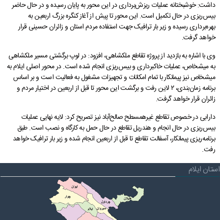
داشت: خوشبختانه عملیات ریزش‌برداری در این محور به پایان رسیده و در حال حاضر
فرمانداری آبدانان
مدیریت بحران
پیام های استاندار
شفافیت و تعارض منافع
چشم انداز استان ایلام
خط مشی تارنما
شرح وظایف استانداری
دفتر امور بانوان و خانواده
سامانه راهبری میز خدمت حضوری
پایگاه امر به معروف و نهی از منکر
دفتر برنامه ریزی نوسازی و تحول اداری
بیس‌ریزی در حال تکمیل است. این محور تا پیش از آغاز کنگره بزرگ اربعین به
بهره‌برداری رسیده و زیر بار ترافیک جهت استفاده مردم استان و زائران حسینی قرار
گالری
نمودار سازمانی
شورای فرهنگی
فرمانداری سیروان
دفتر امور اداری مالی
ارتباط با ما در پیام رسان ها
شاخص های آماری اقتصادی
سامانه مدیریت خدمات دولت
بیانیه راهبرد مشارکت عمومی
پیشخوان ارباب رجوع(ثبت و پیگیری مکاتبات)
خواهد گرفت.
درباره ما
حقوق شهروندی
فرمانداری چرداول
گالری تصاویر
تصمیم گیری الکترونیکی
پرسش و پاسخ های متداول
پایگاه بنیاد شهید و امور ایثارگران
دارندگان پروانه دفاتر خدمات پیشخوان استان
وی با اشاره به بازدید از پروژه تقاطع ملکشاهی، افزود: در لوپ برگشتی مسیر ملکشاهی
به میشخاص، عملیات خاکبرداری و بیس‌ریزی انجام شده است. در محور اصلی ایلام به
جستجو
گالری فیلم
اخبار انتخابات
فرمانداری هلیلان
گالری استاندار
نظر، انتقاد، پیشنهاد
بیانیه حریم خصوصی
تلفن دفاتر مدیران استانداری
قرارگاه اقتصادی مقاومتی استان
سامانه انتشار و دسترسی آزاد به اطلاعات
میشخاص نیز پیمانکار با تمام امکانات و تجهیزات مشغول به فعالیت است و بر اساس
برنامه زمان‌بندی، ۲ لاین رفت و برگشت این محور تا قبل از اربعین در اختیار مردم و
فرمانداری ملکشاهی
تلفن های ضروری استان
دستورالعمل بروزرسانی سایت
اخبار وزارت کشور، استانداری ایلام
پیشخوان ارباب رجوع (ثبت و رهگیری مکاتبات)
زائران قرار خواهد گرفت.
فرمانداری ایوان
پربازدیدترین اخبار
راهنمای ثبت شکایت
بیانیه توافقنامه سطح خدمت
سامانه آموزش، پژوهش و مدیریت دانش
دارابی در خصوص تقاطع غیرهمسطح صالح‌آباد نیز تصریح کرد: لایه نهایی عملیات
بیس‌ریزی در حال انجام و هندریل تقاطع در حال حمل به کارگاه و نصب است. طبق
فرمانداری بدره
نشریات استانداری
راهنمای فرآیند حل اختلاف
برنامه‌ریزی پیمانکار، آسفالت تقاطع تا قبل از اربعین انجام شده و زیر بار ترافیک خواهد
رفت.
نشریات دفتر روابط عمومی
آرشیو اطلاعیه ها و بخشنامه ها
راهنمای رسیدگی به تخلفات اداری
استان ایلام
تماس با ما
قوانین و مقررات
نشريات دفتر بازرسی، امور حقوقی و ارزيابی عملکرد
قانون اساسی
فعالان اقتصادی
مناقصه، مزایده و فراخوان
نشريات دفترپدافندغيرعامل
چشم انداز استان ایلام
درخواست های واحدهای اقتصادی