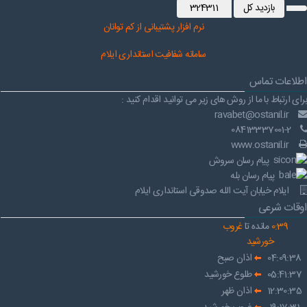
بازدید کل
324311
نرم افز
ار پشتیبانی از کم توانان
سامانه شفافیت استانداری ایلام
اطلاعات تماس
برای ارتباط با ما از روش های زیر می توانید اقدام کنید :
ravabet@ostanil.ir
08413337001-2
www.ostanil.ir
پیام رسان سروش
پیام رسان بله
ایلام خیابان آیت الله صدوقی استانداری ایلام
اوقات شرعی
39
:
0
مانده تا
غروب
خورشید
04:09:38
اذان صبح
05:41:37
طلوع خورشید
12:30:35
اذان ظهر