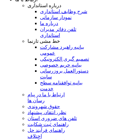
درباره استانداری
شرح وظایف استانداری
نمودار سازمانی
درباره ما
تلفن دفاتر مدیران
استانداری
خط مشی تارنما
بیانیه راهبرد مشارکت
عمومی
تصمیم گیری الکترونیکی
بیانیه حریم خصوصی
دستورالعمل بروزرسانی
سایت
بیانیه توافقنامه سطح
خدمت
ارتباط با ما در پیام
رسان ها
حقوق شهروندی
نظر، انتقاد، پیشنهاد
تلفن های ضروری استان
راهنمای ثبت شکایت
راهنمای فرآیند حل
اختلاف