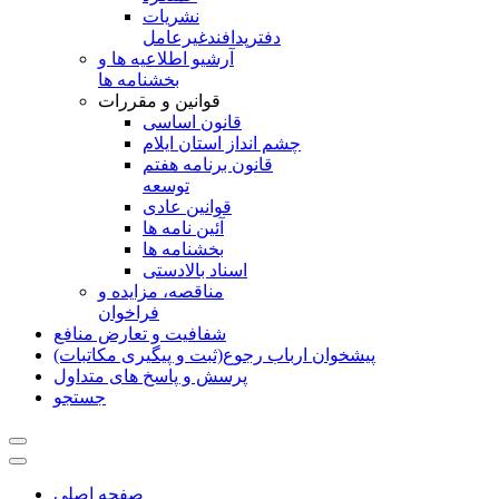
نشريات
دفترپدافندغيرعامل
آرشیو اطلاعیه ها و
بخشنامه ها
قوانین و مقررات
قانون اساسی
چشم انداز استان ایلام
قانون برنامه هفتم
توسعه
قوانین عادی
آئین نامه ها
بخشنامه ها
اسناد بالادستی
مناقصه، مزایده و
فراخوان
شفافیت و تعارض منافع
پیشخوان ارباب رجوع(ثبت و پیگیری مکاتبات)
پرسش و پاسخ های متداول
جستجو
صفحه اصلی