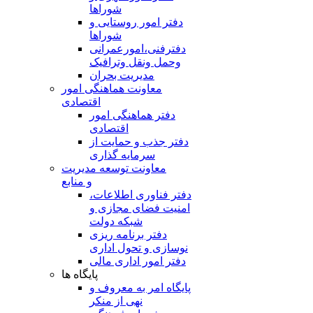
شوراها
دفتر امور روستایی و
شوراها
دفترفنی،امورعمرانی
وحمل ونقل وترافيک
مدیریت بحران
معاونت هماهنگی امور
اقتصادی
دفتر هماهنگی امور
اقتصادی
دفتر جذب و حمایت از
سرمایه گذاری
معاونت توسعه مدیریت
و منابع
دفتر فناوری اطلاعات،
امنیت فضای مجازی و
شبکه دولت
دفتر برنامه ریزی
نوسازی و تحول اداری
دفتر امور اداری مالی
پایگاه ها
پایگاه امر به معروف و
نهی از منکر