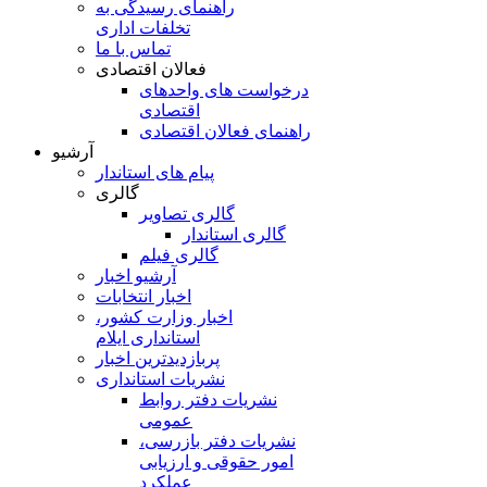
راهنمای رسیدگی به
تخلفات اداری
تماس با ما
فعالان اقتصادی
درخواست های واحدهای
اقتصادی
راهنمای فعالان اقتصادی
آرشیو
پیام های استاندار
گالری
گالری تصاویر
گالری استاندار
گالری فیلم
آرشیو اخبار
اخبار انتخابات
اخبار وزارت کشور،
استانداری ایلام
پربازدیدترین اخبار
نشریات استانداری
نشریات دفتر روابط
عمومی
نشريات دفتر بازرسی،
امور حقوقی و ارزيابی
عملکرد