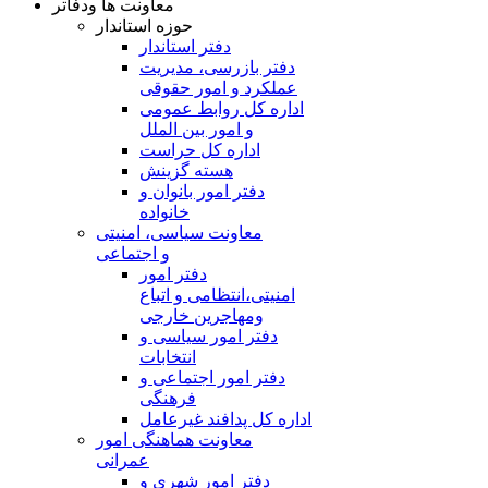
معاونت ها ودفاتر
حوزه استاندار
دفتر استاندار
دفتر بازرسی، مدیریت
عملکرد و امور حقوقی
اداره کل روابط عمومی
و امور بین الملل
اداره کل حراست
هسته گزینش
دفتر امور بانوان و
خانواده
معاونت سیاسی، امنیتی
و اجتماعی
دفتر امور
امنيتی،انتظامی و اتباع
ومهاجرین خارجی
دفتر امور سیاسی و
انتخابات
دفتر امور اجتماعی و
فرهنگی
اداره کل پدافند غیرعامل
معاونت هماهنگی امور
عمرانی
دفتر امور شهری و