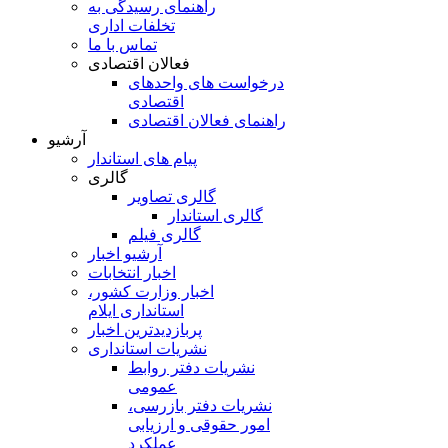
راهنمای رسیدگی به
تخلفات اداری
تماس با ما
فعالان اقتصادی
درخواست های واحدهای
اقتصادی
راهنمای فعالان اقتصادی
آرشیو
پیام های استاندار
گالری
گالری تصاویر
گالری استاندار
گالری فیلم
آرشیو اخبار
اخبار انتخابات
اخبار وزارت کشور،
استانداری ایلام
پربازدیدترین اخبار
نشریات استانداری
نشریات دفتر روابط
عمومی
نشريات دفتر بازرسی،
امور حقوقی و ارزيابی
عملکرد