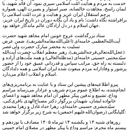
خدمت به مردم و هدایت امّت اسلامی سپری نمود. آن قائد شهید، با
ایمان راسخ، مجاهدت خالصانه، صبر استوار و بصیرت الهی، همواره
پرچم استقلال ایران عزیز و هدایت و عزت امّت اسلامی را
برافراشته نگاه داشت؛ نام و یاد آن یگانه دوران در تاریخ ایران عزیز،
جهان اسلام و در دل آزادگان عالم ماندگار خواهد بود.
ستاد بزرگداشت عروج خونین امام مجاهد شهید حضرت
آیت‌الله‌العظمی خامنه‌ای (اعلی‌الله‌مقامه‌الشریف)، ضمن عرض
تسلیت به محضر مبارک حضرت ولی‌عصر
(عجل‌الله‌تعالی‌فرجه‌الشریف)، رهبر معظم انقلاب حضرت آیت‌الله
سیّدمجتبی حسینی خامنه‌ای (مدظله‌العالی) و همه ملّت‌های آزاده و
دلبسته به راه حق، مراتب سپاس و قدردانی عمیق خود را از حضور
پرشور و وفادارانه مردم مبعوث شده ایران اسلامی و همه دلدادگان
اسلام و انقلاب اعلام می‌دارد.
پیرو اطلاعیه‌های پیشین این ستاد و با عنایت به برنامه‌ریزی‌های
انجام‌شده، به اطلاع عموم مردم شریف و عزادار می‌رساند مراسم
وداع، تشییع و تدفین پیکر مطهر آن امام مجاهد شهید و اعضای
خانواده ایشان، شهیدان بزرگوار دکتر مصباح‌الهدی باقری‌کنی،
سیّده‌بشری حسینی خامنه‌ای، زهرا حدادعادل و زهرا محمدی
گلپایگانی (رضوان‌الله‌علیهم اجمعین) به شرح زیر برگزار خواهد شد:
روزهای شنبه ۱۳ و یکشنبه ۱۴ تیرماه ۱۴۰۵ مصادف با نوزدهم و
بیستم ماه محرم: مراسم وداع با پیکر مطهر در مصلای امام خمینی