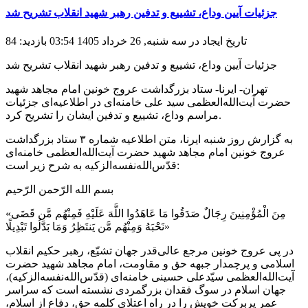
جزئیات آیین وداع، تشییع و تدفین رهبر شهید انقلاب تشریح شد
تاریخ ایجاد در سه شنبه, 26 خرداد 1405 03:54
بازدید: 84
جزئیات آیین وداع، تشییع و تدفین رهبر شهید انقلاب تشریح شد
تهران- ایرنا- ستاد بزرگداشت عروج خونین امام مجاهد شهید
حضرت آیت‌الله‌العظمی سید علی خامنه‌ای‌ در اطلاعیه‌ای جزئیات
مراسم وداع، تشییع و تدفین ایشان را تشریح کرد.
به گزارش روز شنبه ایرنا، متن اطلاعیه شماره ۳ ستاد بزرگداشت
عروج خونین امام مجاهد شهید حضرت آیت‌الله‌العظمی خامنه‌ای‌
قدّس‌الله‌نفسه‌الزکیه به شرح زیر است:
بسم الله الرّحمن الرّحیم
«مِنَ الْمُؤْمِنِینَ رِجَالٌ صَدَقُوا مَا عَاهَدُوا اللَّهَ عَلَیْهِ فَمِنْهُم مَّن قَضَی
نَحْبَهُ وَمِنْهُم مَّن یَنتَظِرُ وَمَا بَدَّلُوا تَبْدِیلًا»
در پی عروج خونین مرجع عالی‌قدر جهان تشیّع، رهبر حکیم انقلاب
اسلامی و پرچمدار جبهه حق و مقاومت، امام مجاهد شهید حضرت
آیت‌الله‌العظمی سیّدعلی حسینی خامنه‌ای (قدّس‌الله‌نفسه‌الزکیه)،
جهان اسلام در سوگ فقدان بزرگمردی نشسته است که سراسر
عمر پربرکت خویش را در راه اعتلای کلمه حق، دفاع از اسلام،