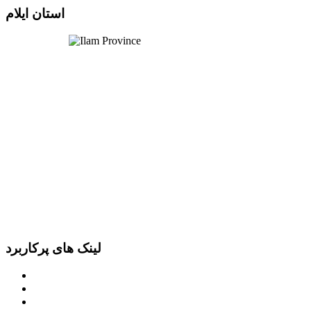
استان ایلام
لینک های پرکاربرد
پرتال امام خمینی (ره)
دفتر مقام معظم رهبری
ریاست ‌جمهوری اسلامی ایران