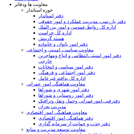
معاونت ها ودفاتر
حوزه استاندار
دفتر استاندار
دفتر بازرسی، مدیریت عملکرد و امور حقوقی
اداره کل روابط عمومی و امور بین الملل
اداره کل حراست
هسته گزینش
دفتر امور بانوان و خانواده
معاونت سیاسی، امنیتی و اجتماعی
دفتر امور امنيتی،انتظامی و اتباع ومهاجرین
خارجی
دفتر امور سیاسی و انتخابات
دفتر امور اجتماعی و فرهنگی
اداره کل پدافند غیرعامل
معاونت هماهنگی امور عمرانی
دفتر امور شهری و شوراها
دفتر امور روستایی و شوراها
دفترفنی،امورعمرانی وحمل ونقل وترافيک
مدیریت بحران
معاونت هماهنگی امور اقتصادی
دفتر هماهنگی امور اقتصادی
دفتر جذب و حمایت از سرمایه گذاری
معاونت توسعه مدیریت و منابع