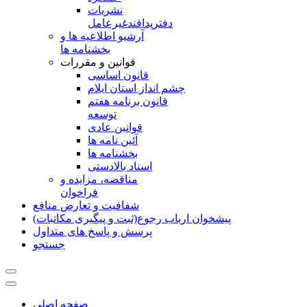
نشريات
دفترپدافندغيرعامل
آرشیو اطلاعیه ها و
بخشنامه ها
قوانین و مقررات
قانون اساسی
چشم انداز استان ایلام
قانون برنامه هفتم
توسعه
قوانین عادی
آئین نامه ها
بخشنامه ها
اسناد بالادستی
مناقصه، مزایده و
فراخوان
شفافیت و تعارض منافع
پیشخوان ارباب رجوع(ثبت و پیگیری مکاتبات)
پرسش و پاسخ های متداول
جستجو
صفحه اصلی