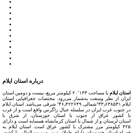
وزارت کشور
معاون اول رییس جمهور
مجمع تشخیص مصلحت نظام
سامانه ملی انتشارودسترسی آزادبه اطلاعات
معاونت امور زنان و خانواده
میز خدمت الکترونیک وزارت کشور
سامانه تدارکات الکترونیکی دولت (ستاد)
سامانه ارتباط مردم و دولت (سامد)
امور اتباع و مهاجرین خارجی وزارت کشور
سازمان شهرداری ها و دهیاری های کشور
پذیرش و جذب امریه
دانلودنرم افزارهوشمند افراد نابینا یا کم‌بینا برای کار با
کامپیوتر
درباره استان ایلام
استان ایلام
با مساحت ۲۰٬۱۳۳ کیلومتر مربع، بیست و دومین استان
ایران از نظر وسعت به‌شمار می‌رود. مختصات جغرافیایی استان
ایلام ۳۳٫۶۳۸۵۳۱°شمالی ۴۶٫۴۲۲۶۴۹° شرقی می‌باشد. استان ایلام
در جنوب غرب ایران در سلسله جبال زاگرس واقع است و از غرب
با کشور عراق از جنوب با استان خوزستان، از شرق با
استان لرستان و از شمال با استان کرمانشاه همسایه است و دارای
۴۲۵ کیلومتر مرز مشترک با کشور عراق است. استان ایلام به
همراه استان خوزستان دارای طولانی‌ترین مرز بین‌المللی با کشور