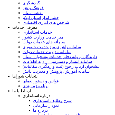
گردشگری
فرهنگ و هنر
نقشه استان
چشم انداز استان ایلام
شاخص های آماری اقتصادی
معرفی خدمات
خدمات استانداری
میز خدمت وزارت کشور
سامانه های خدمات دولت
سامانه راهبری میز خدمت حضوری
سامانه مدیریت خدمات دولت
دارندگان پروانه دفاتر خدمات پیشخوان استان
سامانه انتشار و دسترسی آزاد به اطلاعات
پیشخوان ارباب رجوع (ثبت و رهگیری مکاتبات)
سامانه آموزش، پژوهش و مدیریت دانش
انتخابات شوراها
قوانین و دستورالعملها
برنامه زمانبندی
ارتباط با ما
درباره استانداری
شرح وظایف استانداری
نمودار سازمانی
درباره ما