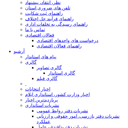
نظر، انتقاد، پیشنهاد
تلفن های ضروری استان
راهنمای ثبت شکایت
راهنمای فرآیند حل اختلاف
راهنمای رسیدگی به تخلفات اداری
تماس با ما
فعالان اقتصادی
درخواست های واحدهای اقتصادی
راهنمای فعالان اقتصادی
آرشیو
پیام های استاندار
گالری
گالری تصاویر
گالری استاندار
گالری فیلم
اخبار انتخابات
اخبار وزارت کشور، استانداری ایلام
پربازدیدترین اخبار
نشریات استانداری
نشریات دفتر روابط عمومی
نشريات دفتر بازرسی، امور حقوقی و ارزيابی
عملکرد
نشريات دفترپدافندغيرعامل