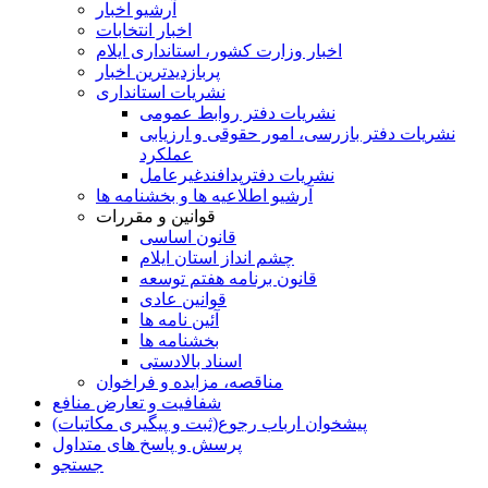
آرشیو اخبار
اخبار انتخابات
اخبار وزارت کشور، استانداری ایلام
پربازدیدترین اخبار
نشریات استانداری
نشریات دفتر روابط عمومی
نشريات دفتر بازرسی، امور حقوقی و ارزيابی
عملکرد
نشريات دفترپدافندغيرعامل
آرشیو اطلاعیه ها و بخشنامه ها
قوانین و مقررات
قانون اساسی
چشم انداز استان ایلام
قانون برنامه هفتم توسعه
قوانین عادی
آئین نامه ها
بخشنامه ها
اسناد بالادستی
مناقصه، مزایده و فراخوان
شفافیت و تعارض منافع
پیشخوان ارباب رجوع(ثبت و پیگیری مکاتبات)
پرسش و پاسخ های متداول
جستجو