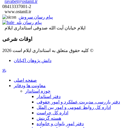
ravabet@ostanil.ir
08413337001-2
www.ostanil.ir
پیام رسان سروش
پیام رسان بله
ایلام خیابان آیت الله صدوقی استانداری ایلام
اوقات شرعی
کلیه حقوق متعلق به استانداری ایلام است 2026 ©
دانش پژوهان اکباتان
بالا
صفحه اصلی
معاونت ها ودفاتر
حوزه استاندار
دفتر استاندار
دفتر بازرسی، مدیریت عملکرد و امور حقوقی
اداره کل روابط عمومی و امور بین الملل
اداره کل حراست
هسته گزینش
دفتر امور بانوان و خانواده