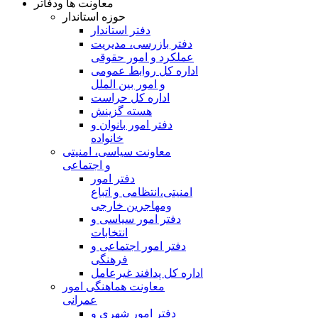
معاونت ها ودفاتر
حوزه استاندار
دفتر استاندار
دفتر بازرسی، مدیریت
عملکرد و امور حقوقی
اداره کل روابط عمومی
و امور بین الملل
اداره کل حراست
هسته گزینش
دفتر امور بانوان و
خانواده
معاونت سیاسی، امنیتی
و اجتماعی
دفتر امور
امنيتی،انتظامی و اتباع
ومهاجرین خارجی
دفتر امور سیاسی و
انتخابات
دفتر امور اجتماعی و
فرهنگی
اداره کل پدافند غیرعامل
معاونت هماهنگی امور
عمرانی
دفتر امور شهری و