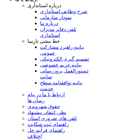
درباره استانداری
شرح وظایف استانداری
نمودار سازمانی
درباره ما
تلفن دفاتر مدیران
استانداری
خط مشی تارنما
بیانیه راهبرد مشارکت
عمومی
تصمیم گیری الکترونیکی
بیانیه حریم خصوصی
دستورالعمل بروزرسانی
سایت
بیانیه توافقنامه سطح
خدمت
ارتباط با ما در پیام
رسان ها
حقوق شهروندی
نظر، انتقاد، پیشنهاد
تلفن های ضروری استان
راهنمای ثبت شکایت
راهنمای فرآیند حل
اختلاف