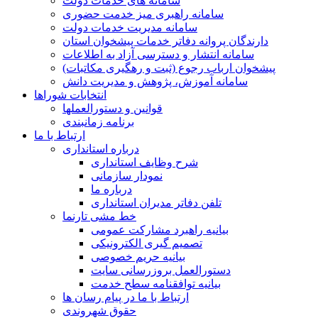
سامانه های خدمات دولت
سامانه راهبری میز خدمت حضوری
سامانه مدیریت خدمات دولت
دارندگان پروانه دفاتر خدمات پیشخوان استان
سامانه انتشار و دسترسی آزاد به اطلاعات
پیشخوان ارباب رجوع (ثبت و رهگیری مکاتبات)
سامانه آموزش، پژوهش و مدیریت دانش
انتخابات شوراها
قوانین و دستورالعملها
برنامه زمانبندی
ارتباط با ما
درباره استانداری
شرح وظایف استانداری
نمودار سازمانی
درباره ما
تلفن دفاتر مدیران استانداری
خط مشی تارنما
بیانیه راهبرد مشارکت عمومی
تصمیم گیری الکترونیکی
بیانیه حریم خصوصی
دستورالعمل بروزرسانی سایت
بیانیه توافقنامه سطح خدمت
ارتباط با ما در پیام رسان ها
حقوق شهروندی