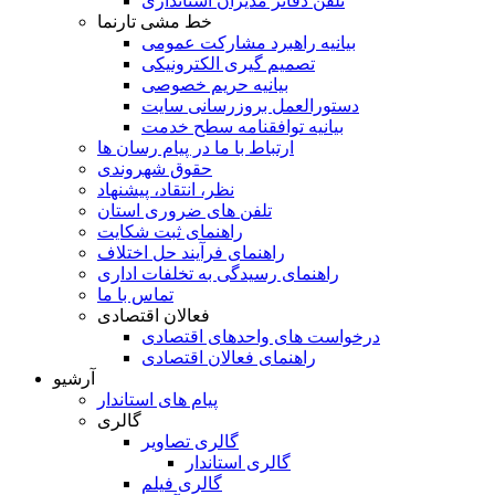
تلفن دفاتر مدیران استانداری
خط مشی تارنما
بیانیه راهبرد مشارکت عمومی
تصمیم گیری الکترونیکی
بیانیه حریم خصوصی
دستورالعمل بروزرسانی سایت
بیانیه توافقنامه سطح خدمت
ارتباط با ما در پیام رسان ها
حقوق شهروندی
نظر، انتقاد، پیشنهاد
تلفن های ضروری استان
راهنمای ثبت شکایت
راهنمای فرآیند حل اختلاف
راهنمای رسیدگی به تخلفات اداری
تماس با ما
فعالان اقتصادی
درخواست های واحدهای اقتصادی
راهنمای فعالان اقتصادی
آرشیو
پیام های استاندار
گالری
گالری تصاویر
گالری استاندار
گالری فیلم