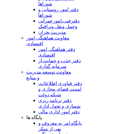
شوراها
دفتر امور روستایی و
شوراها
دفترفنی،امورعمرانی
وحمل ونقل وترافيک
مدیریت بحران
معاونت هماهنگی امور
اقتصادی
دفتر هماهنگی امور
اقتصادی
دفتر جذب و حمایت از
سرمایه گذاری
معاونت توسعه مدیریت
و منابع
دفتر فناوری اطلاعات،
امنیت فضای مجازی و
شبکه دولت
دفتر برنامه ریزی
نوسازی و تحول اداری
دفتر امور اداری مالی
پایگاه ها
پایگاه امر به معروف و
نهی از منکر