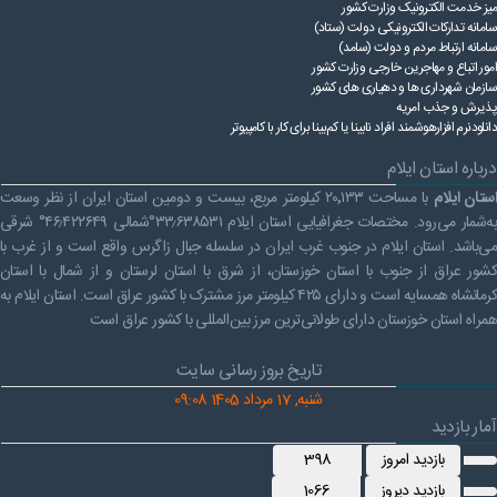
میز خدمت الکترونیک وزارت کشور
سامانه تدارکات الکترونیکی دولت (ستاد)
سامانه ارتباط مردم و دولت (سامد)
امور اتباع و مهاجرین خارجی وزارت کشور
سازمان شهرداری ها و دهیاری های کشور
پذیرش و جذب امریه
دانلودنرم افزارهوشمند افراد نابینا یا کم‌بینا برای کار با کامپیوتر
درباره استان ایلام
ستان ایلام
با مساحت ۲۰٬۱۳۳ کیلومتر مربع، بیست و دومین استان ایران از نظر وسعت
به‌شمار می‌رود. مختصات جغرافیایی استان ایلام ۳۳٫۶۳۸۵۳۱°شمالی ۴۶٫۴۲۲۶۴۹° شرقی
می‌باشد. استان ایلام در جنوب غرب ایران در سلسله جبال زاگرس واقع است و از غرب با
کشور عراق از جنوب با استان خوزستان، از شرق با استان لرستان و از شمال با استان
کرمانشاه همسایه است و دارای ۴۲۵ کیلومتر مرز مشترک با کشور عراق است. استان ایلام به
همراه استان خوزستان دارای طولانی‌ترین مرز بین‌المللی با کشور عراق است
تاریخ بروز رسانی سایت
شنبه, 17 مرداد 1405 09:08
آمار بازدید
بازدید امروز
398
بازدید دیروز
1066