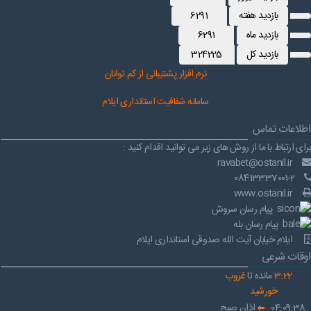
بازدید هفته
6291
بازدید ماه
6291
بازدید کل
324225
نرم افز
ار پشتیبانی از کم توانان
سامانه شفافیت استانداری ایلام
اطلاعات تماس
برای ارتباط با ما از روش های زیر می توانید اقدام کنید :
ravabet@ostanil.ir
08413337001-2
www.ostanil.ir
پیام رسان سروش
پیام رسان بله
ایلام خیابان آیت الله صدوقی استانداری ایلام
اوقات شرعی
22
:
3
مانده تا
غروب
خورشید
04:09:38
اذان صبح