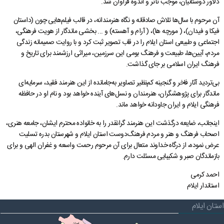
دلاور دوستانیان، موجب تأثر و اندوه فراوان شد.
گالری
نمودار سازمانی
شورای فرهنگی
فرمانداری سیروان
دفتر امور اداری مالی
ارتباط با ما در پیام رسان ها
شاخص های آماری اقتصادی
سامانه مدیریت خدمات دولت
بیانیه راهبرد مشارکت عمومی
پیشخوان ارباب رجوع(ثبت و پیگیری مکاتبات)
آن مرحوم با سال‌ها تلاش صادقانه و نگاه هنرمندانه، در قالب فیلم‌هایی چون (داستان
فیکا و فیدان)، ( مورچه ها)، ( آرام و آهسته) و ... بخشی ماندگار از هویت فرهنگی،
درباره ما
حقوق شهروندی
فرمانداری چرداول
گالری تصاویر
تصمیم گیری الکترونیکی
پرسش و پاسخ های متداول
پایگاه بنیاد شهید و امور ایثارگران
دارندگان پروانه دفاتر خدمات پیشخوان استان
اجتماعی و طبیعی استان ایلام را در قاب تصویر ثبت کرد و با روایت صمیمانه زندگی
جستجو
گالری فیلم
اخبار انتخابات
فرمانداری هلیلان
گالری استاندار
نظر، انتقاد، پیشنهاد
بیانیه حریم خصوصی
تلفن دفاتر مدیران استانداری
قرارگاه اقتصادی مقاومتی استان
سامانه انتشار و دسترسی آزاد به اطلاعات
مردم، آیین‌ها، طبیعت و فرهنگ بومی این سرزمین، میراثی ارزشمند برای تاریخ و
فرهنگ ایران اسلامی بر جای گذاشت.
فرمانداری ملکشاهی
تلفن های ضروری استان
دستورالعمل بروزرسانی سایت
اخبار وزارت کشور، استانداری ایلام
پیشخوان ارباب رجوع (ثبت و رهگیری مکاتبات)
بی‌تردید آثار فاخر و گنجینه کم‌نظیر تصاویر به‌جامانده از این هنرمند فقید، سرمایه‌ای
فرمانداری ایوان
پربازدیدترین اخبار
راهنمای ثبت شکایت
بیانیه توافقنامه سطح خدمت
سامانه آموزش، پژوهش و مدیریت دانش
ماندگار برای پژوهشگران، هنرمندان و نسل‌های آینده خواهد بود و نام او در حافظه
فرهنگی ایلام و ایران جاودانه خواهد ماند.
فرمانداری بدره
نشریات استانداری
راهنمای فرآیند حل اختلاف
اینجانب، ضایعه درگذشت این هنرمند گرانقدر را به خانواده محترم ایشان، جامعه هنری،
نشریات دفتر روابط عمومی
آرشیو اطلاعیه ها و بخشنامه ها
راهنمای رسیدگی به تخلفات اداری
اصحاب فرهنگ و هنر و مردم فرهنگ‌دوست استان ایلام و شهرستان بدره تسلیت
عرض نموده، از درگاه خداوند متعال برای آن مرحوم رحمت واسعه و غفران الهی و برای
تماس با ما
قوانین و مقررات
نشريات دفتر بازرسی، امور حقوقی و ارزيابی عملکرد
بازماندگان صبر و شکیبایی مسئلت دارم.
قانون اساسی
فعالان اقتصادی
مناقصه، مزایده و فراخوان
نشريات دفترپدافندغيرعامل
احمد کرمی
استاندار ایلام
چشم انداز استان ایلام
درخواست های واحدهای اقتصادی
استان ایلام
راهنمای فعالان اقتصادی
قانون برنامه هفتم توسعه