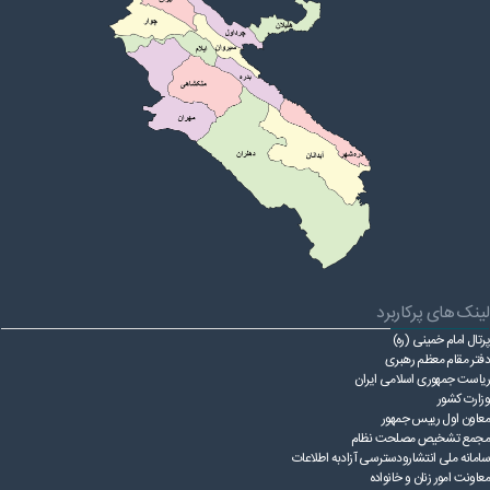
قوانین عادی
آئین نامه ها
بخشنامه ها
اسناد بالادستی
لینک های پرکاربرد
پرتال امام خمینی (ره)
دفتر مقام معظم رهبری
ریاست ‌جمهوری اسلامی ایران
وزارت کشور
معاون اول رییس جمهور
مجمع تشخیص مصلحت نظام
سامانه ملی انتشارودسترسی آزادبه اطلاعات
معاونت امور زنان و خانواده