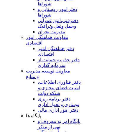
شوراها
دفتر امور روستایی و
شوراها
دفترفنی،امورعمرانی
وحمل ونقل وترافيک
مدیریت بحران
معاونت هماهنگی امور
اقتصادی
دفتر هماهنگی امور
اقتصادی
دفتر جذب و حمایت از
سرمایه گذاری
معاونت توسعه مدیریت
و منابع
دفتر فناوری اطلاعات،
امنیت فضای مجازی و
شبکه دولت
دفتر برنامه ریزی
نوسازی و تحول اداری
دفتر امور اداری مالی
پایگاه ها
پایگاه امر به معروف و
نهی از منکر