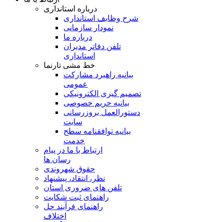
درباره استانداری
شرح وظایف استانداری
نمودار سازمانی
درباره ما
تلفن دفاتر مدیران
استانداری
خط مشی تارنما
بیانیه راهبرد مشارکت
عمومی
تصمیم گیری الکترونیکی
بیانیه حریم خصوصی
دستورالعمل بروزرسانی
سایت
بیانیه توافقنامه سطح
خدمت
ارتباط با ما در پیام
رسان ها
حقوق شهروندی
نظر، انتقاد، پیشنهاد
تلفن های ضروری استان
راهنمای ثبت شکایت
راهنمای فرآیند حل
اختلاف