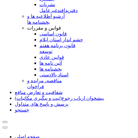
نشريات
دفترپدافندغيرعامل
آرشیو اطلاعیه ها و
بخشنامه ها
قوانین و مقررات
قانون اساسی
چشم انداز استان ایلام
قانون برنامه هفتم
توسعه
قوانین عادی
آئین نامه ها
بخشنامه ها
اسناد بالادستی
مناقصه، مزایده و
فراخوان
شفافیت و تعارض منافع
پیشخوان ارباب رجوع(ثبت و پیگیری مکاتبات)
پرسش و پاسخ های متداول
جستجو
صفحه اصلی