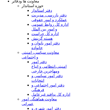
معاونت ها ودفاتر
حوزه استاندار
دفتر استاندار
دفتر بازرسی، مدیریت
عملکرد و امور حقوقی
اداره کل روابط عمومی
و امور بین الملل
اداره کل حراست
هسته گزینش
دفتر امور بانوان و
خانواده
معاونت سیاسی، امنیتی
و اجتماعی
دفتر امور
امنيتی،انتظامی و اتباع
ومهاجرین خارجی
دفتر امور سیاسی و
انتخابات
دفتر امور اجتماعی و
فرهنگی
اداره کل پدافند غیرعامل
معاونت هماهنگی امور
عمرانی
دفتر امور شهری و