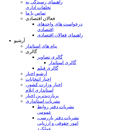
راهنمای رسیدگی به
تخلفات اداری
تماس با ما
فعالان اقتصادی
درخواست های واحدهای
اقتصادی
راهنمای فعالان اقتصادی
آرشیو
پیام های استاندار
گالری
گالری تصاویر
گالری استاندار
گالری فیلم
آرشیو اخبار
اخبار انتخابات
اخبار وزارت کشور،
استانداری ایلام
پربازدیدترین اخبار
نشریات استانداری
نشریات دفتر روابط
عمومی
نشريات دفتر بازرسی،
امور حقوقی و ارزيابی
عملکرد