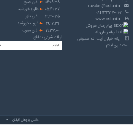
04:09:38
اذان صبح
ravabet@ostanil.ir
05:41:37
طلوع خورشید
08413337001-2
12:30:35
اذان ظهر
www.ostanil.ir
19:17:31
غروب خورشید
پیام رسان سروش
19:37:00
اذان مغرب
پیام رسان بله
اوقات شرعی به افق
ایلام خیابان آیت الله صدوقی
استانداری ایلام
دانش پژوهان اکباتان