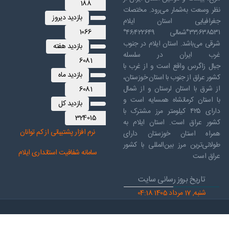
188
نظر وسعت به‌شمار می‌رود. مختصات
بازدید دیروز
جغرافیایی استان ایلام
1066
۳۳٫۶۳۸۵۳۱°شمالی ۴۶٫۴۲۲۶۴۹°
شرقی می‌باشد. استان ایلام در جنوب
بازدید هفته
غرب ایران در سلسله
6081
جبال زاگرس واقع است و از غرب با
بازدید ماه
کشور عراق از جنوب با استان خوزستان،
از شرق با استان لرستان و از شمال
6081
با استان کرمانشاه همسایه است و
بازدید کل
دارای ۴۲۵ کیلومتر مرز مشترک با
324015
کشور عراق است. استان ایلام به
نرم افز
ار پشتیبانی از کم توانان
همراه استان خوزستان دارای
طولانی‌ترین مرز بین‌المللی با کشور
سامانه شفافیت استانداری ایلام
عراق است
تاریخ بروز رسانی سایت
شنبه, 17 مرداد 1405 04:18