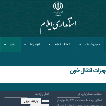
معرفی خدمات
انتخابات شوراها
ارتباط با ما
آرشیو
جهیزات انتقال خون
درباره استان ایلام
آمار بازدید
استان ایلام
با مساحت ۲۰٬۱۳۳ کیلومتر
بازدید امروز
مربع، بیست و دومین استان ایران از