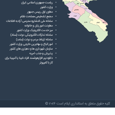
ریاست ‌جمهوری اسلامی ایران
وزارت کشور
معاون اول رییس جمهور
مجمع تشخیص مصلحت نظام
سامانه ملی انتشارودسترسی آزادبه اطلاعات
معاونت امور زنان و خانواده
میز خدمت الکترونیک وزارت کشور
سامانه تدارکات الکترونیکی دولت (ستاد)
سامانه ارتباط مردم و دولت (سامد)
امور اتباع و مهاجرین خارجی وزارت کشور
سازمان شهرداری ها و دهیاری های کشور
پذیرش و جذب امریه
دانلودنرم افزارهوشمند افراد نابینا یا کم‌بینا برای
کار با کامپیوتر
کلیه حقوق متعلق به استانداری ایلام است 2026 ©