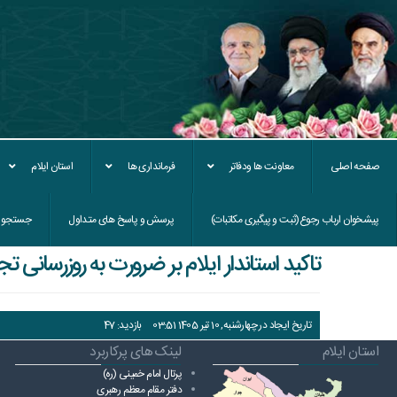
صفحه اصلی
معاونت ها ودفاتر
فرمانداری ها
استان ایلام
پیشخوان ارباب رجوع(ثبت و پیگیری مکاتبات)
پرسش و پاسخ های متداول
جستجو
تاکید استاندار ایلام بر ضرورت به روزرسانی ت
تاریخ ایجاد در چهارشنبه, 10 تیر 1405 03:51
بازدید: 47
استان ایلام
لینک های پرکاربرد
پرتال امام خمینی (ره)
دفتر مقام معظم رهبری