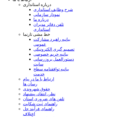
درباره استانداری
شرح وظایف استانداری
نمودار سازمانی
درباره ما
تلفن دفاتر مدیران
استانداری
خط مشی تارنما
بیانیه راهبرد مشارکت
عمومی
تصمیم گیری الکترونیکی
بیانیه حریم خصوصی
دستورالعمل بروزرسانی
سایت
بیانیه توافقنامه سطح
خدمت
ارتباط با ما در پیام
رسان ها
حقوق شهروندی
نظر، انتقاد، پیشنهاد
تلفن های ضروری استان
راهنمای ثبت شکایت
راهنمای فرآیند حل
اختلاف