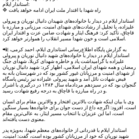
استاندار ایلام:
🔷 راه شهدا با اقتدار ملت ایران ادامه خواهد یافت
استاندار ایلام در دیدار با خانواده‌های شهیدان دانیال نوریان و پیرولی
علیزاده، با تجلیل از رشادت‌های شهدای امنیت، مرزبانی و مبارزه با
قاچاق، تأکید کرد: فرهنگ ایثار و شهادت ضامن عزت و اقتدار ایران
اسلامی است و خون شهدا مسیر انقلاب را هموارتر خواهد کرد.
📲| به گزارش پایگاه اطلاع‌رسانی استانداری ایلام، احمد کرمی،
استاندار ایلام در دیدار با خانواده‌های شهید دانیال نوریان و پیرولی
علیزاده با گرامیداشت یاد و خاطره شهدای کربلا، شهدای جنگ
رمضان و همه شهدای ایران اسلامی، اظهار کرد: شهید دانیال نوریان
از شهدای امنیت و مرزبانان غیور کشور بود که در شهرستان بانه به
فیض شهادت نائل آمد و شهید پیرولی علیزاده نیز رئیس پاسگاه
گنجوان بود که در سیزدهم مردادماه سال ۱۳۸۴ در درگیری با اشرار
و در راه مبارزه با قاچاق به درجه رفیع شهادت رسید.
وی با بیان اینکه شهادت بالاترین افتخار و والاترین مقام برای انسان
است، افزود: اگرچه داغ از دست جوان برای خانواده‌ها بسیار سنگین
است، اما این عزیزان با انتخاب مسیر ایثار، به عالی‌ترین مقام
معنوی دست یافته‌اند.
استاندار ایلام با قدردانی از خانواده‌های معظم شهدا، به‌ویژه پدر
شهید نوریان که خود از مرزبانان کشور بوده است، گفت: امنیت،