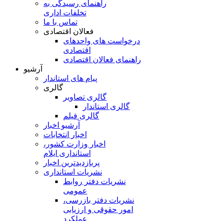
راهنمای رسیدگی به
تخلفات اداری
تماس با ما
فعالان اقتصادی
درخواست های واحدهای
اقتصادی
راهنمای فعالان اقتصادی
آرشیو
پیام های استاندار
گالری
گالری تصاویر
گالری استاندار
گالری فیلم
آرشیو اخبار
اخبار انتخابات
اخبار وزارت کشور،
استانداری ایلام
پربازدیدترین اخبار
نشریات استانداری
نشریات دفتر روابط
عمومی
نشريات دفتر بازرسی،
امور حقوقی و ارزيابی
عملکرد