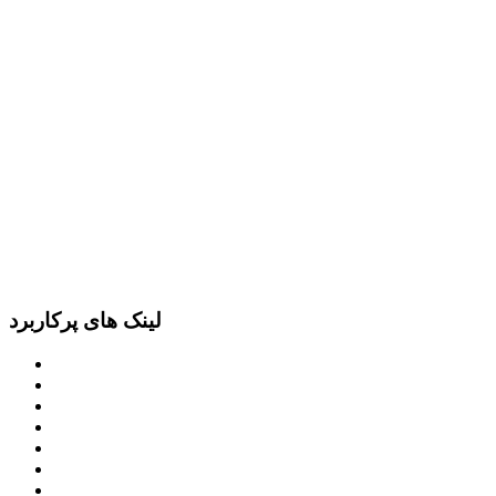
لینک های پرکاربرد
پرتال امام خمینی (ره)
دفتر مقام معظم رهبری
ریاست ‌جمهوری اسلامی ایران
وزارت کشور
معاون اول رییس جمهور
مجمع تشخیص مصلحت نظام
سامانه ملی انتشارودسترسی آزادبه اطلاعات