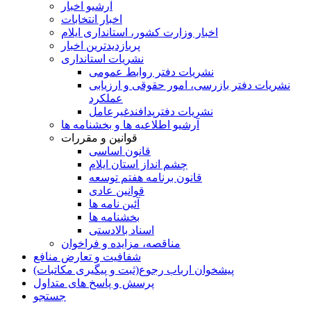
آرشیو اخبار
اخبار انتخابات
اخبار وزارت کشور، استانداری ایلام
پربازدیدترین اخبار
نشریات استانداری
نشریات دفتر روابط عمومی
نشريات دفتر بازرسی، امور حقوقی و ارزيابی
عملکرد
نشريات دفترپدافندغيرعامل
آرشیو اطلاعیه ها و بخشنامه ها
قوانین و مقررات
قانون اساسی
چشم انداز استان ایلام
قانون برنامه هفتم توسعه
قوانین عادی
آئین نامه ها
بخشنامه ها
اسناد بالادستی
مناقصه، مزایده و فراخوان
شفافیت و تعارض منافع
پیشخوان ارباب رجوع(ثبت و پیگیری مکاتبات)
پرسش و پاسخ های متداول
جستجو