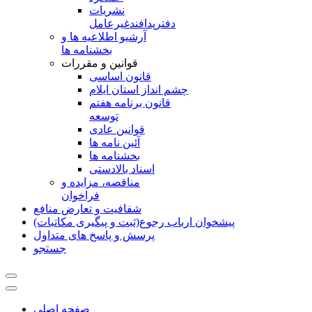
نشريات
دفترپدافندغيرعامل
آرشیو اطلاعیه ها و
بخشنامه ها
قوانین و مقررات
قانون اساسی
چشم انداز استان ایلام
قانون برنامه هفتم
توسعه
قوانین عادی
آئین نامه ها
بخشنامه ها
اسناد بالادستی
مناقصه، مزایده و
فراخوان
شفافیت و تعارض منافع
پیشخوان ارباب رجوع(ثبت و پیگیری مکاتبات)
پرسش و پاسخ های متداول
جستجو
صفحه اصلی