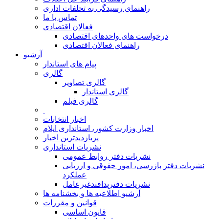
راهنمای رسیدگی به تخلفات اداری
تماس با ما
فعالان اقتصادی
درخواست های واحدهای اقتصادی
راهنمای فعالان اقتصادی
آرشیو
پیام های استاندار
گالری
گالری تصاویر
گالری استاندار
گالری فیلم
اخبار انتخابات
اخبار وزارت کشور، استانداری ایلام
پربازدیدترین اخبار
نشریات استانداری
نشریات دفتر روابط عمومی
نشريات دفتر بازرسی، امور حقوقی و ارزيابی
عملکرد
نشريات دفترپدافندغيرعامل
آرشیو اطلاعیه ها و بخشنامه ها
قوانین و مقررات
قانون اساسی