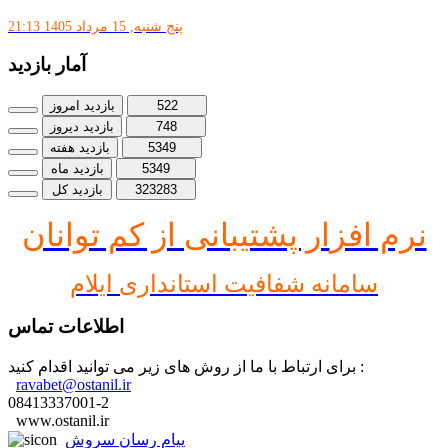
پنج شنبه, 15 مرداد 1405 21:13
آمار بازدید
522
بازدید امروز
748
بازدید دیروز
5349
بازدید هفته
5349
بازدید ماه
323283
بازدید کل
نرم افز
ار پشتیبانی از کم توانان
سامانه شفافیت استانداری ایلام
اطلاعات تماس
برای ارتباط با ما از روش های زیر می توانید اقدام کنید :
ravabet@ostanil.ir
08413337001-2
www.ostanil.ir
پیام رسان سروش