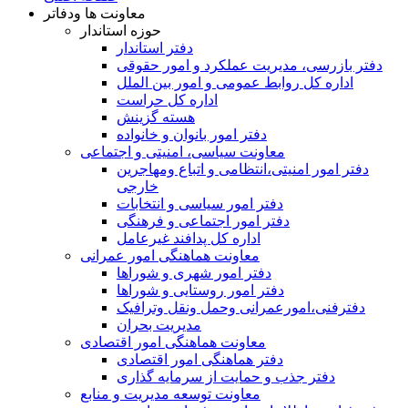
معاونت ها ودفاتر
حوزه استاندار
دفتر استاندار
دفتر بازرسی، مدیریت عملکرد و امور حقوقی
اداره کل روابط عمومی و امور بین الملل
اداره کل حراست
هسته گزینش
دفتر امور بانوان و خانواده
معاونت سیاسی، امنیتی و اجتماعی
دفتر امور امنيتی،انتظامی و اتباع ومهاجرین
خارجی
دفتر امور سیاسی و انتخابات
دفتر امور اجتماعی و فرهنگی
اداره کل پدافند غیرعامل
معاونت هماهنگی امور عمرانی
دفتر امور شهری و شوراها
دفتر امور روستایی و شوراها
دفترفنی،امورعمرانی وحمل ونقل وترافيک
مدیریت بحران
معاونت هماهنگی امور اقتصادی
دفتر هماهنگی امور اقتصادی
دفتر جذب و حمایت از سرمایه گذاری
معاونت توسعه مدیریت و منابع