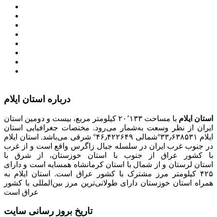
معاونت امور زنان و خانواده
میز خدمت الکترونیک وزارت کشور
سامانه تدارکات الکترونیکی دولت (ستاد)
سامانه ارتباط مردم و دولت (سامد)
امور اتباع و مهاجرین خارجی وزارت کشور
سازمان شهرداری ها و دهیاری های کشور
پذیرش و جذب امریه
دانلودنرم افزارهوشمند افراد نابینا یا کم‌بینا برای کار با
کامپیوتر
درباره استان ایلام
استان ایلام
با مساحت ۲۰٬۱۳۳ کیلومتر مربع، بیست و دومین استان
ایران از نظر وسعت به‌شمار می‌رود. مختصات جغرافیایی استان
ایلام ۳۳٫۶۳۸۵۳۱°شمالی ۴۶٫۴۲۲۶۴۹° شرقی می‌باشد. استان ایلام
در جنوب غرب ایران در سلسله جبال زاگرس واقع است و از غرب
با کشور عراق از جنوب با استان خوزستان، از شرق با
استان لرستان و از شمال با استان کرمانشاه همسایه است و دارای
۴۲۵ کیلومتر مرز مشترک با کشور عراق است. استان ایلام به
همراه استان خوزستان دارای طولانی‌ترین مرز بین‌المللی با کشور
عراق است
تاریخ بروز رسانی سایت