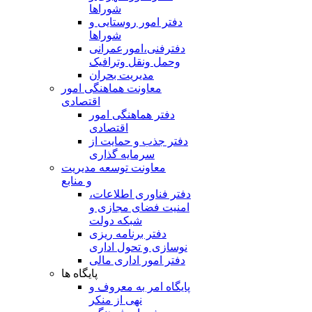
شوراها
دفتر امور روستایی و
شوراها
دفترفنی،امورعمرانی
وحمل ونقل وترافيک
مدیریت بحران
معاونت هماهنگی امور
اقتصادی
دفتر هماهنگی امور
اقتصادی
دفتر جذب و حمایت از
سرمایه گذاری
معاونت توسعه مدیریت
و منابع
دفتر فناوری اطلاعات،
امنیت فضای مجازی و
شبکه دولت
دفتر برنامه ریزی
نوسازی و تحول اداری
دفتر امور اداری مالی
پایگاه ها
پایگاه امر به معروف و
نهی از منکر