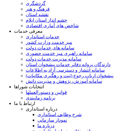
گردشگری
فرهنگ و هنر
نقشه استان
چشم انداز استان ایلام
شاخص های آماری اقتصادی
معرفی خدمات
خدمات استانداری
میز خدمت وزارت کشور
سامانه های خدمات دولت
سامانه راهبری میز خدمت حضوری
سامانه مدیریت خدمات دولت
دارندگان پروانه دفاتر خدمات پیشخوان استان
سامانه انتشار و دسترسی آزاد به اطلاعات
پیشخوان ارباب رجوع (ثبت و رهگیری مکاتبات)
سامانه آموزش، پژوهش و مدیریت دانش
انتخابات شوراها
قوانین و دستورالعملها
برنامه زمانبندی
ارتباط با ما
درباره استانداری
شرح وظایف استانداری
نمودار سازمانی
درباره ما