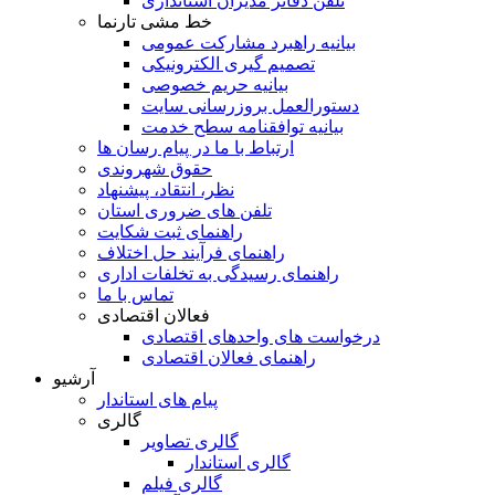
تلفن دفاتر مدیران استانداری
خط مشی تارنما
بیانیه راهبرد مشارکت عمومی
تصمیم گیری الکترونیکی
بیانیه حریم خصوصی
دستورالعمل بروزرسانی سایت
بیانیه توافقنامه سطح خدمت
ارتباط با ما در پیام رسان ها
حقوق شهروندی
نظر، انتقاد، پیشنهاد
تلفن های ضروری استان
راهنمای ثبت شکایت
راهنمای فرآیند حل اختلاف
راهنمای رسیدگی به تخلفات اداری
تماس با ما
فعالان اقتصادی
درخواست های واحدهای اقتصادی
راهنمای فعالان اقتصادی
آرشیو
پیام های استاندار
گالری
گالری تصاویر
گالری استاندار
گالری فیلم