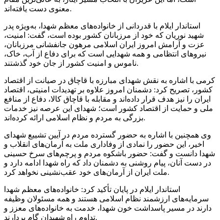
معنوی دست یافته‌اند.
استاندار ایلام با قدردانی از خانواده‌های معظم شهدا، به‌ویژه پدر
شهید نوریان که خود از مرزبانان کشور بوده است، گفت: امنیت،
عزت و آرامش امروز ایران اسلامی مرهون جانفشانی مرزبانان،
نیروهای انتظامی و همه شهدایی است که برای دفاع از آب، خاک،
ناموس و امنیت کشور از جان خود گذشتند.
کرمی با اشاره به نقش شهدای مبارزه با قاچاق در صیانت از اقتصاد
کشور، تصریح کرد: دشمنان امروز علاوه بر تهدیدات امنیتی، اقتصاد
ایران را نیز هدف قرار داده‌اند و مقابله با قاچاق کالا، دفاع از منافع
ملی و حمایت از اقتصاد کشور است؛ شهدای این عرصه نیز خدمات
بزرگی به مردم و نظام اسلامی ارائه کرده‌اند.
وی همچنین با اشاره به حضور گسترده مردم در آیین تشییع شهدای
اخیر، این حضور را نمادی از وفاداری ملت به آرمان‌های انقلاب و
شهدا دانست و گفت: حضور باشکوه مردم و پرچم‌های سرخ حسینی
در دست آنان، پیام روشنی به دشمنان داد که راه شهدا ادامه دارد و
ملت ایران از آرمان‌های خود عقب‌نشینی نخواهد کرد.
استاندار ایلام در پایان تأکید کرد: خانواده‌های معظم شهدا
سرمایه‌های ارزشمند نظام اسلامی هستند و همه مسئولان وظیفه
دارند در مسیر پاسداشت خون شهدا، خدمت به خانواده‌های معزز و
تداوم راه شهیدان گام بردارند.