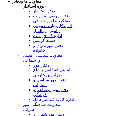
معاونت ها ودفاتر
حوزه استاندار
دفتر استاندار
دفتر بازرسی، مدیریت
عملکرد و امور حقوقی
اداره کل روابط عمومی
و امور بین الملل
اداره کل حراست
هسته گزینش
دفتر امور بانوان و
خانواده
معاونت سیاسی، امنیتی
و اجتماعی
دفتر امور
امنيتی،انتظامی و اتباع
ومهاجرین خارجی
دفتر امور سیاسی و
انتخابات
دفتر امور اجتماعی و
فرهنگی
اداره کل پدافند غیرعامل
معاونت هماهنگی امور
عمرانی
دفتر امور شهری و