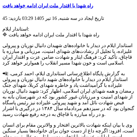
راه شهدا با اقتدار ملت ایران ادامه خواهد یافت
تاریخ ایجاد در سه شنبه, 16 تیر 1405 03:29
بازدید: 45
استاندار ایلام:
🔷 راه شهدا با اقتدار ملت ایران ادامه خواهد یافت
استاندار ایلام در دیدار با خانواده‌های شهیدان دانیال نوریان و پیرولی
علیزاده، با تجلیل از رشادت‌های شهدای امنیت، مرزبانی و مبارزه با
قاچاق، تأکید کرد: فرهنگ ایثار و شهادت ضامن عزت و اقتدار ایران
اسلامی است و خون شهدا مسیر انقلاب را هموارتر خواهد کرد.
📲| به گزارش پایگاه اطلاع‌رسانی استانداری ایلام، احمد کرمی،
استاندار ایلام در دیدار با خانواده‌های شهید دانیال نوریان و پیرولی
علیزاده با گرامیداشت یاد و خاطره شهدای کربلا، شهدای جنگ
رمضان و همه شهدای ایران اسلامی، اظهار کرد: شهید دانیال نوریان
از شهدای امنیت و مرزبانان غیور کشور بود که در شهرستان بانه به
فیض شهادت نائل آمد و شهید پیرولی علیزاده نیز رئیس پاسگاه
گنجوان بود که در سیزدهم مردادماه سال ۱۳۸۴ در درگیری با اشرار
و در راه مبارزه با قاچاق به درجه رفیع شهادت رسید.
وی با بیان اینکه شهادت بالاترین افتخار و والاترین مقام برای انسان
است، افزود: اگرچه داغ از دست جوان برای خانواده‌ها بسیار سنگین
است، اما این عزیزان با انتخاب مسیر ایثار، به عالی‌ترین مقام